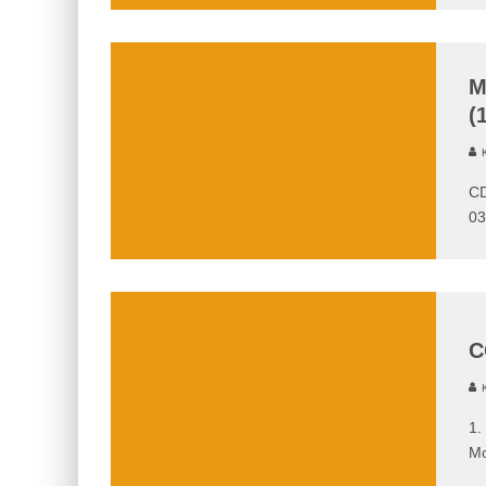
M
(
K
CD
03
C
K
1.
Mo