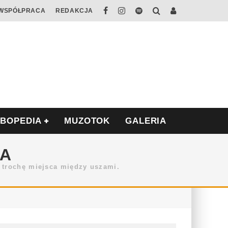
WSPÓŁPRACA
REDAKCJA
ABOPEDIA
MUZOTOK
GALERIA
TA
 trochę miejsca między uszami.