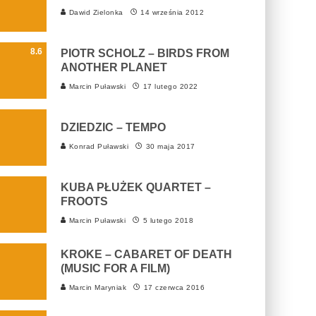
Dawid Zielonka
14 września 2012
8.6
PIOTR SCHOLZ – BIRDS FROM
ANOTHER PLANET
Marcin Puławski
17 lutego 2022
DZIEDZIC – TEMPO
Konrad Puławski
30 maja 2017
KUBA PŁUŻEK QUARTET –
FROOTS
Marcin Puławski
5 lutego 2018
KROKE – CABARET OF DEATH
(MUSIC FOR A FILM)
Marcin Maryniak
17 czerwca 2016