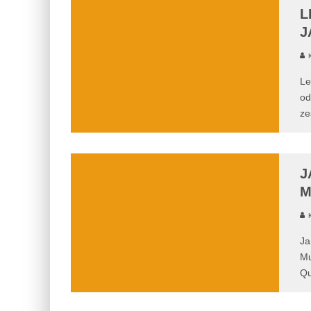
L
J
K
Le
od
ze
J
M
K
Ja
Mu
Qu