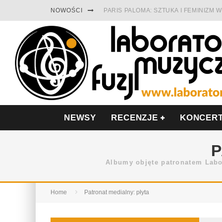
NOWOŚCI
PARIS PALOMA: SZTUKA I FEMINIZM
TABULA RASA Z SINGLEM DIAMENTY.
CINNAMON GUM MIĘDZY SOULEM A P
FRANCUSKI PROG METAL WEDŁUG DU
LESZEK KUŁAKOWSKI NAGRAŁ JAZZF
NIEZNANY BOWIE Z 1965 ROKU. PRE
NEWSY
RECENZJE
KONCER
P
Albumy objęte patronatem Labo
Home
Patronat medialny: płyta