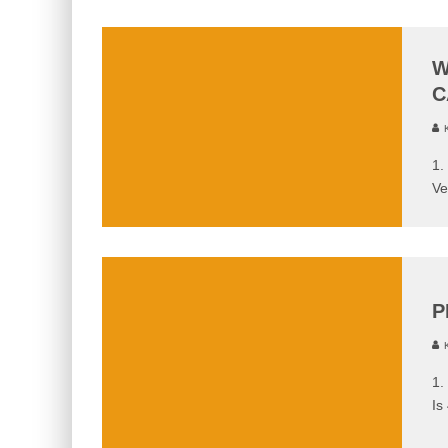
W
C
K
1.
Ve
P
K
1.
Is