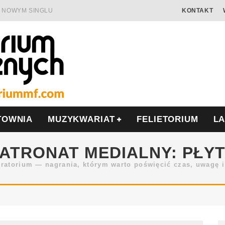
 W NOWYM SINGLU
KONTAKT
 SAMOTNOŚĆ I OPÓR
AMIĘCIĄ
ALISIS
ONIĘ O POLSCE
MIERA WE WRZEŚNIU
TOWNIA
MUZYKWARIAT
FELIETORIUM
L
ATRONAT MEDIALNY: PŁY
ratorium — nagrania, którym warto poświęcić czas, uwagę i