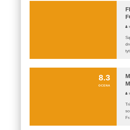
F
F
M
Są
dr
ty
M
8.3
M
OCENA
M
Tr
sc
Fr