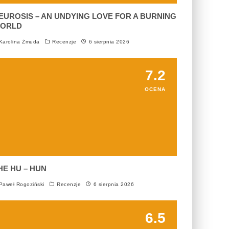
EUROSIS – AN UNDYING LOVE FOR A BURNING
ORLD
arolina Żmuda
Recenzje
6 sierpnia 2026
7.2
OCENA
HE HU – HUN
aweł Rogoziński
Recenzje
6 sierpnia 2026
6.5