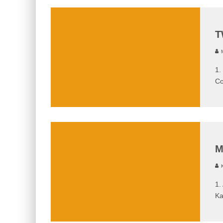
T
M
1.
Co
M
K
1.
Ka