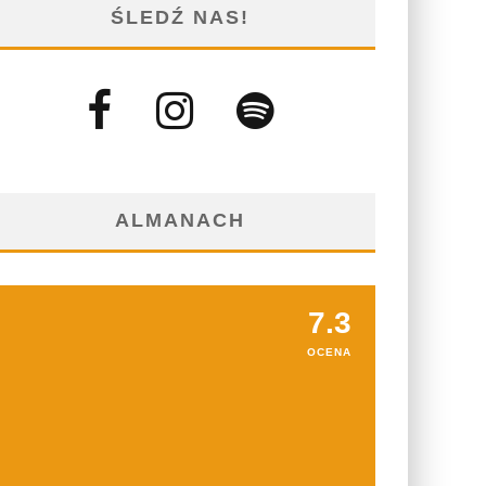
ŚLEDŹ NAS!
ALMANACH
7.3
OCENA