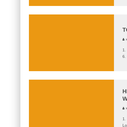
T
K
1.
6.
H
W
K
1.
Lo