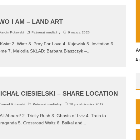
WO I AM – LAND ART
arcin Puławski
Patronat medialny
9 marca 2020
 Kwiat 2. Wiatr 3. Pray For Love 4. Kujawiak 5. Invitation 6.
A
me 7. Melodia SKŁAD: Barbara Błaszczyk –
...
M
ICHAŁ CIESIELSKI – SHARE LOCATION
onrad Puławski
Patronat medialny
28 października 2019
 All Aboard! 2. Tricity Rush 3. Ghosts of Lviv 4. Train to
raganda 5. Crossroad Waltz 6. Baikal and
...