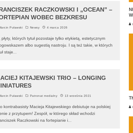
RANCISZEK RACZKOWSKI I „OCEAN” –
N
W
ORTEPIAN WOBEC BEZKRESU
K
arcin Puławski
Newsy
4 marca 2026
 płyty, których tytuł pozostaje tylko etykietą, estetycznym
ogowskazem albo sugestią nastroju. I są też takie, w których
tuł staje
...
ACIEJ KITAJEWSKI TRIO – LONGING
INIATURES
arcin Puławski
Patronat medialny
13 września 2021
T
io kontrabasisty Macieja Kitajewskiego debiutuje na polskiej
P
enie z przytupem! Zespół, w którego skład wchodzi
anciszek Raczkowski na fortepianie i
...