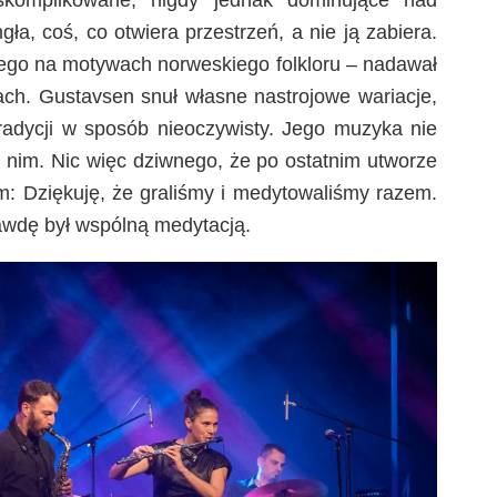
gła, coś, co otwiera przestrzeń, a nie ją zabiera.
tego na motywach norweskiego folkloru – nadawał
ch. Gustavsen snuł własne nastrojowe wariacje,
tradycji w sposób nieoczywisty. Jego muzyka nie
a nim. Nic więc dziwnego, że po ostatnim utworze
m: Dziękuję, że graliśmy i medytowaliśmy razem.
rawdę był wspólną medytacją.