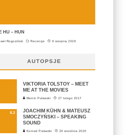
E HU – HUN
weł Rogoziński
Recenzje
6 sierpnia 2026
AUTOPSJE
VIKTORIA TOLSTOY – MEET
ME AT THE MOVIES
Marcin Puławski
27 lutego 2017
JOACHIM KÜHN & MATEUSZ
8.3
SMOCZYŃSKI ‎– SPEAKING
SOUND
Konrad Puławski
20 września 2020