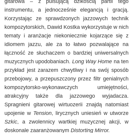
gitarowa – z pulsującą dzikością partii tego
instrumentu, a jednocześnie elegancją i gracją.
Korzystając ze sprawdzonych jazzowych technik
kompozytorskich, Dawid Kostka wykorzystuje w nich
tematy i aranżacje niekoniecznie kojarzące się z
idiomem jazzu, ale za to łatwo pozwalające na
łączność ze słuchaczem o bardziej uniwersalnych
muzycznych upodobaniach.
Long Way Home
na ten
przykład jest zarazem chwytliwy i na swój sposób
przebojowy, a przepuszczony przez filtr genialnych
kompozytorsko-wykonawczych umiejętności,
atrakcyjny także dla jazzowego wyjadacza.
Spragnieni gitarowej wirtuozerii znajdą natomiast
upojenie w
Tension
, lirycznych uniesień w utworze
Szkic
, a zwolennicy wartkiej muzycznej akcji, w
doskonale zaaranżowanym
Distorting Mirror.