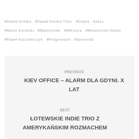
Dawid Kostka
Dawid Kostka Trio+
Gitara
Jazz
Macie Kociński
Mainstream
Mikstura
Monochrom Studio
Paweł Kaczmarczyk
Progression
Sjrecords
PREVIOUS
KIEV OFFICE – ALARM DLA GDYNI. X
LAT
NEXT
ŁOTEWSKIE INDIE TRIO Z
AMERYKAŃSKIM ROZMACHEM