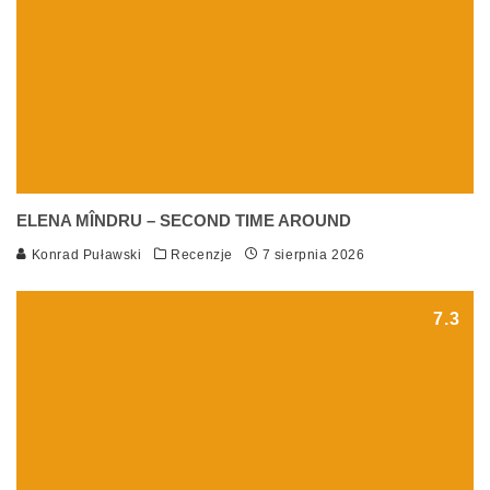
ELENA MÎNDRU – SECOND TIME AROUND
Konrad Puławski
Recenzje
7 sierpnia 2026
7.3