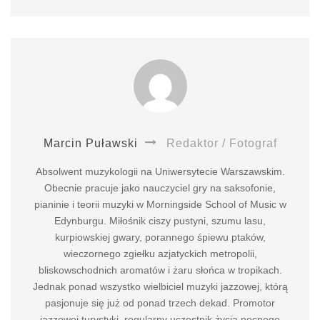
Marcin Puławski
Redaktor / Fotograf
Absolwent muzykologii na Uniwersytecie Warszawskim.
Obecnie pracuje jako nauczyciel gry na saksofonie,
pianinie i teorii muzyki w Morningside School of Music w
Edynburgu. Miłośnik ciszy pustyni, szumu lasu,
kurpiowskiej gwary, porannego śpiewu ptaków,
wieczornego zgiełku azjatyckich metropolii,
bliskowschodnich aromatów i żaru słońca w tropikach.
Jednak ponad wszystko wielbiciel muzyki jazzowej, którą
pasjonuje się już od ponad trzech dekad. Promotor
jazzowej turystyki, regularny uczestnik życia nocnego