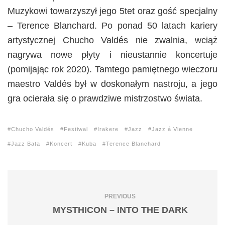
Muzykowi towarzyszył jego 5tet oraz gość specjalny
– Terence Blanchard. Po ponad 50 latach kariery
artystycznej Chucho Valdés nie zwalnia, wciąż
nagrywa nowe płyty i nieustannie koncertuje
(pomijając rok 2020). Tamtego pamiętnego wieczoru
maestro Valdés był w doskonałym nastroju, a jego
gra ocierała się o prawdziwe mistrzostwo świata.
Chucho Valdés
Festiwal
Irakere
Jazz
Jazz á Vienne
Jazz Bata
Koncert
Kuba
Terence Blanchard
PREVIOUS
MYSTHICON – INTO THE DARK