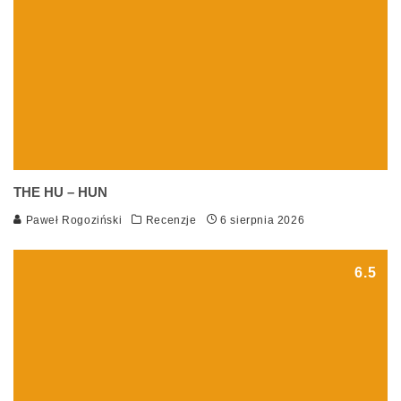
THE HU – HUN
Paweł Rogoziński
Recenzje
6 sierpnia 2026
6.5