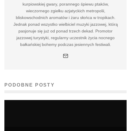
kurpiowskiej gwary, porannego śpiewu ptaków,
wieczornego zgiełku azjatyckich metropolii,
bliskowschodnich aromatów i żaru słońca w tropikach.
Jednak ponad wszystko wielbiciel muzyki jazzowej, którą
pasjonuje się już od ponad trzech dekad. Promotor
jazzowej turystyki, regularny uczestnik życia nocnego
bałkańskiej bohemy podczas jesiennych festiwali.
PODOBNE POSTY