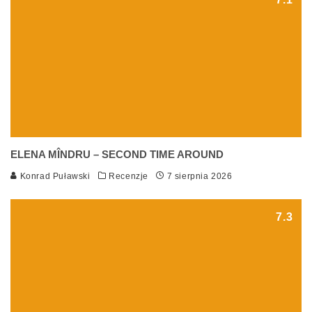
ELENA MÎNDRU – SECOND TIME AROUND
Konrad Puławski
Recenzje
7 sierpnia 2026
7.3