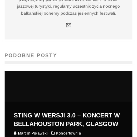
jazzowej turystyki, regularny uczestnik życia nocnego
bałkańskiej bohemy podczas jesiennych festiwali.
PODOBNE POSTY
STING W WERSJI 3.0 – KONCERT W
BELLAHOUSTON PARK, GLASGOW
Marcin Puławski
Koncertownia