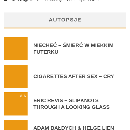
Paweł Rogoziński
Recenzje
6 sierpnia 2026
AUTOPSJE
NIECHĘĆ – ŚMIERĆ W MIĘKKIM
FUTERKU
CIGARETTES AFTER SEX – CRY
8.6
ERIC REVIS – SLIPKNOTS
THROUGH A LOOKING GLASS
ADAM BAŁDYCH & HELGE LIEN