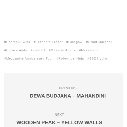
Cocteau Twins
Elizabeth Fraser
Glasgow
Grant Marshall
Horace Andy
Koncert
Massive Attack
Mezzanine
Mezzanine Anniversary Tour
Robert del Neja
SSE Hydro
PREVIOUS
DEWA BUDJANA – MAHANDINI
NEXT
WOODEN PEAK – YELLOW WALLS