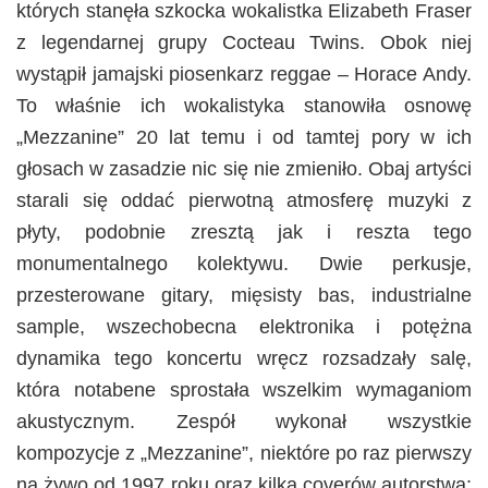
których stanęła szkocka wokalistka Elizabeth Fraser
z legendarnej grupy Cocteau Twins. Obok niej
wystąpił jamajski piosenkarz reggae – Horace Andy.
To właśnie ich wokalistyka stanowiła osnowę
„Mezzanine” 20 lat temu i od tamtej pory w ich
głosach w zasadzie nic się nie zmieniło. Obaj artyści
starali się oddać pierwotną atmosferę muzyki z
płyty, podobnie zresztą jak i reszta tego
monumentalnego kolektywu. Dwie perkusje,
przesterowane gitary, mięsisty bas, industrialne
sample, wszechobecna elektronika i potężna
dynamika tego koncertu wręcz rozsadzały salę,
która notabene sprostała wszelkim wymaganiom
akustycznym. Zespół wykonał wszystkie
kompozycje z „Mezzanine”, niektóre po raz pierwszy
na żywo od 1997 roku oraz kilka coverów autorstwa: