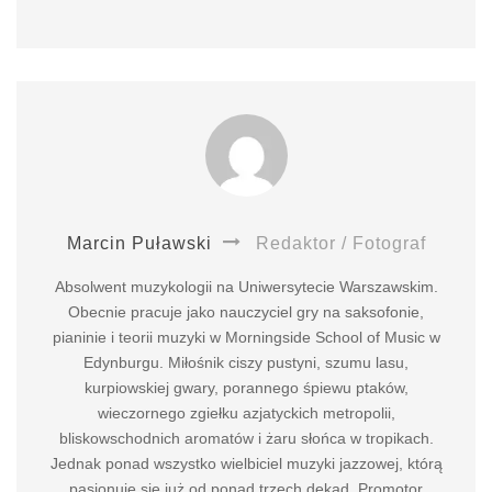
Marcin Puławski
Redaktor / Fotograf
Absolwent muzykologii na Uniwersytecie Warszawskim.
Obecnie pracuje jako nauczyciel gry na saksofonie,
pianinie i teorii muzyki w Morningside School of Music w
Edynburgu. Miłośnik ciszy pustyni, szumu lasu,
kurpiowskiej gwary, porannego śpiewu ptaków,
wieczornego zgiełku azjatyckich metropolii,
bliskowschodnich aromatów i żaru słońca w tropikach.
Jednak ponad wszystko wielbiciel muzyki jazzowej, którą
pasjonuje się już od ponad trzech dekad. Promotor