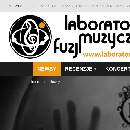
NOWOŚCI
PARIS PALOMA: SZTUKA I FEMINIZM W NOWYM S
TABULA RASA Z SINGLEM DIAMENTY. SAMOTNOŚ
CINNAMON GUM MIĘDZY SOULEM A PAMIĘCIĄ
FRANCUSKI PROG METAL WEDŁUG DUALISIS
LESZEK KUŁAKOWSKI NAGRAŁ JAZZFONIĘ O PO
NIEZNANY BOWIE Z 1965 ROKU. PREMIERA WE 
NEWSY
RECENZJE
KONCER
Home
Newsy