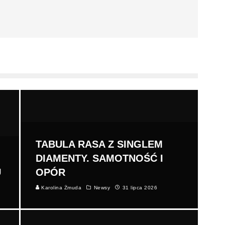
TABULA RASA Z SINGLEM
DIAMENTY. SAMOTNOŚĆ I
U
OPÓR
Karolina Żmuda
Newsy
31 lipca 2026