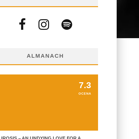
ALMANACH
7.3
OCENA
UROSIS – AN UNDYING LOVE FOR A