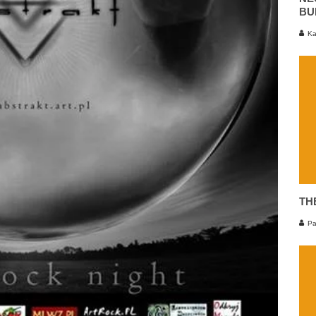
BU
Ka
TH
Pa