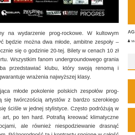
AG
my na wydarzenie prog-rockowe. W kultowym
yć będzie można dwa młode, ambitne zespoły –
Mi
cznie się o godzinie 20-tej. Bilety w cenach 10 zł
ertu. Wszystkim fanom undergroundowego grania
a przedstawiać klubu, który swoją renomą i
warantuje wrażenia najwyższej klasy.
jąca młode pokolenie polskich zespołów prog-
 się twórczością artystów z bardzo szerokiego
ę ściśle w jednej stylistyce. Często podróżują w
 art, po ten hard. Potrafią kreować klimatyczne
cjami, ale również niespodziewanie drasnąć
m. Różnorodność ta i kontrasty spojone w całość