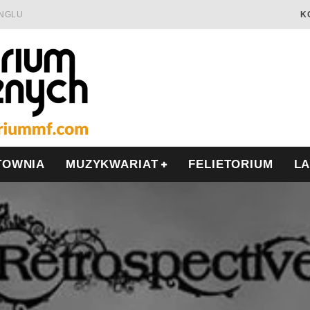
INGLU
K
Ć I OPÓR
LSCE
WRZEŚNIU
TOWNIA
MUZYKWARIAT
FELIETORIUM
L