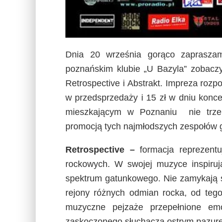
Dnia 20 września gorąco zaprasza
poznańskim klubie „U Bazyla” zobacz
Retrospective i Abstrakt. Impreza rozpo
w przedsprzedaży i 15 zł w dniu konc
mieszkającym w Poznaniu nie trzeb
promocją tych najmłodszych zespołów g
Retrospective –
formacja reprezentu
rockowych. W swojej muzyce inspirują
spektrum gatunkowego. Nie zamykają si
rejony różnych odmian rocka, od tego
muzyczne pejzaże przepełnione emo
zaskoczonego słuchacza ostrym pazure