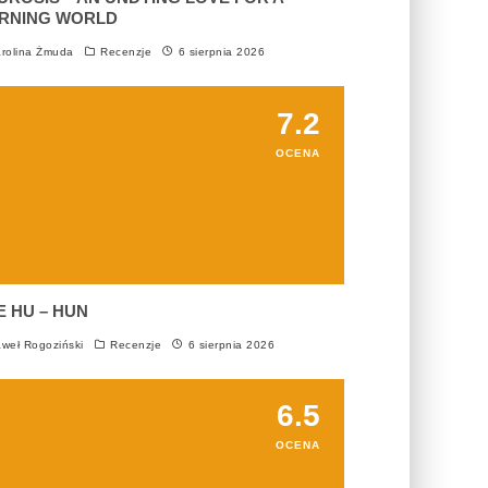
RNING WORLD
rolina Żmuda
Recenzje
6 sierpnia 2026
7.2
OCENA
E HU – HUN
weł Rogoziński
Recenzje
6 sierpnia 2026
6.5
OCENA