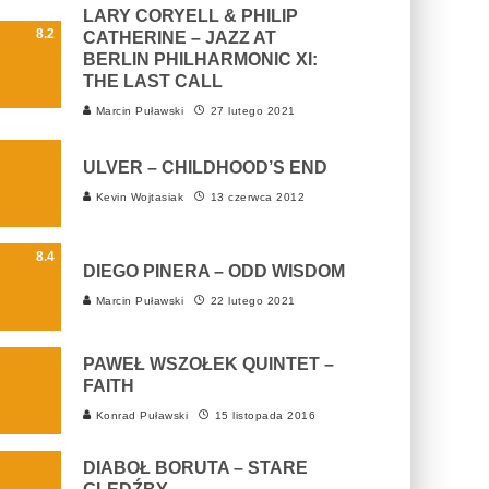
LARY CORYELL & PHILIP
8.2
CATHERINE – JAZZ AT
BERLIN PHILHARMONIC XI:
THE LAST CALL
Marcin Puławski
27 lutego 2021
ULVER – CHILDHOOD’S END
Kevin Wojtasiak
13 czerwca 2012
8.4
DIEGO PINERA – ODD WISDOM
Marcin Puławski
22 lutego 2021
PAWEŁ WSZOŁEK QUINTET –
FAITH
Konrad Puławski
15 listopada 2016
DIABOŁ BORUTA – STARE