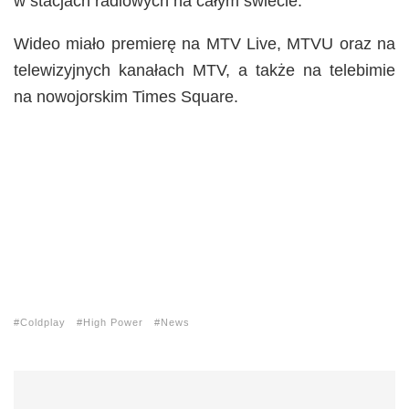
w stacjach radiowych na całym świecie.
Wideo miało premierę na MTV Live, MTVU oraz na
telewizyjnych kanałach MTV, a także na telebimie
na nowojorskim Times Square.
Coldplay
High Power
News