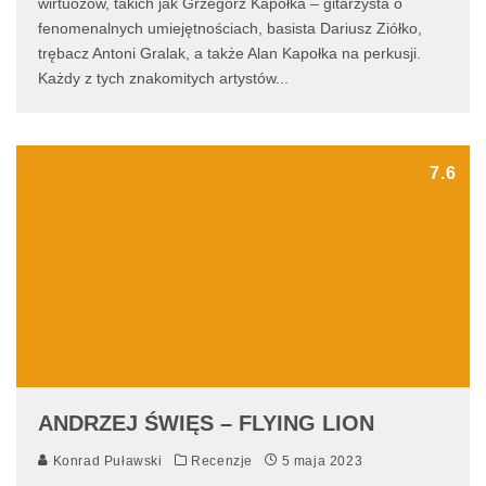
wirtuozów, takich jak Grzegorz Kapołka – gitarzysta o
fenomenalnych umiejętnościach, basista Dariusz Ziółko,
trębacz Antoni Gralak, a także Alan Kapołka na perkusji.
Każdy z tych znakomitych artystów
...
7.6
ANDRZEJ ŚWIĘS – FLYING LION
Konrad Puławski
Recenzje
5 maja 2023