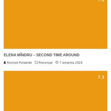
ELENA MÎNDRU – SECOND TIME AROUND
Konrad Puławski
Recenzje
7 sierpnia 2026
7.3