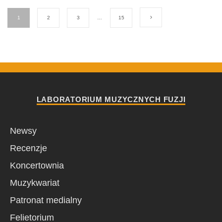
1
2
3
…
15
LABORATORIUM MUZYCZNYCH FUZJI
Newsy
Recenzje
Koncertownia
Muzykwariat
Patronat medialny
Felietorium