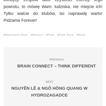
powrotu, to mówię Wam: ludziska, nie miejcie ich!
Tylko walcie do klubów, bo naprawdę warto!
Pidżama Forever!
Alternative Rock
Koncert
Punk
Punk Rock
Rock
PREVIOUS
BRAIN CONNECT – THINK DIFFERENT
NEXT
NGUYÊN LÊ & NGÔ HỒNG QUANG W
HYDROZAGADCE