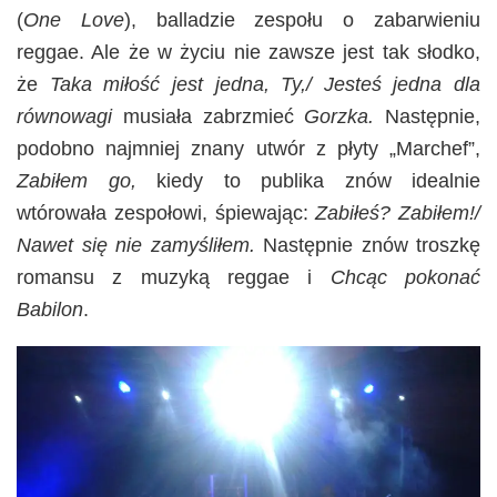
(
One Love
), balladzie zespołu o zabarwieniu
reggae. Ale że w życiu nie zawsze jest tak słodko,
że
Taka miłość jest jedna, Ty,/ Jesteś jedna dla
równowagi
musiała zabrzmieć
Gorzka.
Następnie,
podobno najmniej znany utwór z płyty „Marchef”,
Zabiłem go,
kiedy to publika znów idealnie
wtórowała zespołowi, śpiewając:
Zabiłeś? Zabiłem!/
Nawet się nie zamyśliłem.
Następnie znów troszkę
romansu z muzyką reggae i
Chcąc pokonać
Babilon
.