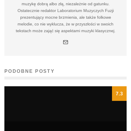
muzykę dobrą albo złą, niezależnie od gatunku.
Ostatecznie redaktor Laboratorium Muzyczych Fuzji
prezentujący mocne brzmienia, ale także folkowe
melodie, co nie wyklucza, że w przyszłości w swoich
tekstach może zająć się aspektami muzyki klasycznej.
PODOBNE POSTY
7.3