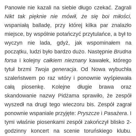
Panowie nie kazali na siebie długo czekać. Zagrali
Nikt tak pięknie nie mówił, że się boi miłości,
wspaniałą balladę, przy której kilka par znalazło
miejsce, by wspólnie potańczyć przytulańce, a był to
wyczyn nie lada, gdyż, jak wspominałem na
początku, ludzi było bardzo dużo. Następnie
Brudna
forsa
i kolejny
całkiem nieznany
kawałek, którego
tytuł brzmi
Twoja generacja
. Od Nowa wybuchła
szaleństwem po raz wtóry i ponownie wyśpiewała
całą piosenkę. Kolejne długie brawa oraz
skandowanie nazwy Pidżama sprawiło, że zespół
wyszedł na drugi tego wieczoru bis. Zespół zagrał
ponownie wspaniale przyjęte:
Pryszcze
i
Pasażera
. I
tymi właśnie piosenkami zespół zakończył blisko 2-
godzinny koncert na scenie toruńskiego klubu.