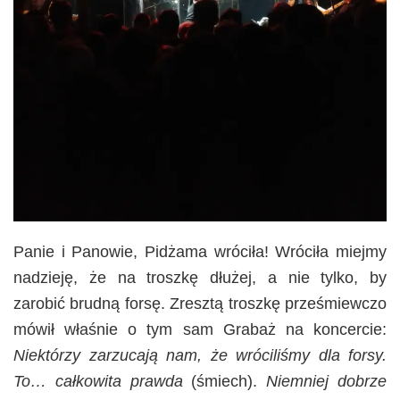
Panie i Panowie, Pidżama wróciła! Wróciła miejmy
nadzieję, że na troszkę dłużej, a nie tylko, by
zarobić brudną forsę. Zresztą troszkę prześmiewczo
mówił właśnie o tym sam Grabaż na koncercie:
Niektórzy zarzucają nam, że wróciliśmy dla forsy.
To… całkowita prawda
(śmiech).
Niemniej dobrze