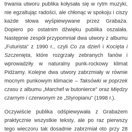
trwania utworu publika kołysała się w rytm muzyki,
nie egzaltując radości, ale chłonąc w spokoju i ciszy
każde słowa wyśpiewywane przez Grabaża.
Dopiero po ostatnim dźwięku publika oszalała.
Następnie zespół przypomniał dwa utwory z albumu
„Futurista” z 1990 r., czyli
Co za dzień
i
Kocięta i
Szczenięta
, które rozgrzały zebranych fanów i
wprowadziły w naturalny punk-rockowy klimat
Pidżamy. Kolejne dwa utwory zabrzmiały w równie
mocnym punkowym klimacie –
Taksówki w poprzek
czasu
z albumu „Marchef w butonierce” oraz
Między
czarnym i czerwonym
ze „Styropianu” (1998 r.).
Oczywiście publika odśpiewywała z Grabażem
praktycznie wszystkie teksty, ale po raz pierwszy
tego wieczoru tak dosadnie zabrzmiał oto przy 28