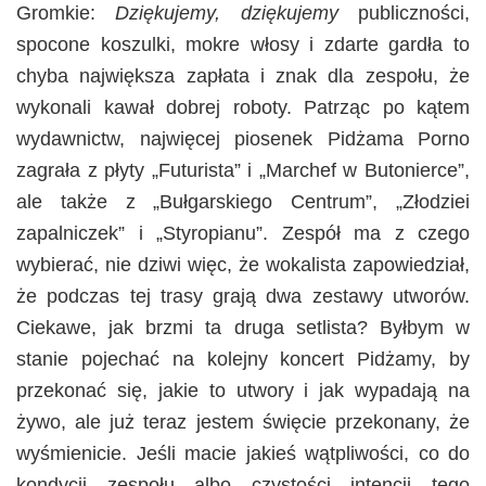
Gromkie:
Dziękujemy, dziękujemy
publiczności,
spocone koszulki, mokre włosy i zdarte gardła to
chyba największa zapłata i znak dla zespołu, że
wykonali kawał dobrej roboty. Patrząc po kątem
wydawnictw, najwięcej piosenek Pidżama Porno
zagrała z płyty „Futurista” i „Marchef w Butonierce”,
ale także z „Bułgarskiego Centrum”, „Złodziei
zapalniczek” i „Styropianu”. Zespół ma z czego
wybierać, nie dziwi więc, że wokalista zapowiedział,
że podczas tej trasy grają dwa zestawy utworów.
Ciekawe, jak brzmi ta druga setlista? Byłbym w
stanie pojechać na kolejny koncert Pidżamy, by
przekonać się, jakie to utwory i jak wypadają na
żywo, ale już teraz jestem święcie przekonany, że
wyśmienicie. Jeśli macie jakieś wątpliwości, co do
kondycji zespołu albo czystości intencji tego