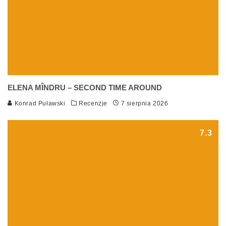
ELENA MÎNDRU – SECOND TIME AROUND
Konrad Puławski
Recenzje
7 sierpnia 2026
7.3