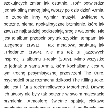
szokujących zmian jak ostatnio. „Toń” potwierdza
jednak silną markę jaką tworzy po dziś dzień Armia.
To zupełnie inny wymiar muzyki, uwikłane w
potężne, niemal apokaliptyczne brzmienie, które jak
zawsze najbardziej podkreślają srogie waltornie. Nie
jest to album przepełniony tak szybkimi tempami jak
„Legenda” (1991), i tak metalową strukturą jak
„Triodante” (1994). Nie ma też tu jazzowych
inspiracji z albumu „Freak” (2009). Mimo wszystko
to jednak ta sama Armia, którą kochaliśmy. Jest w
tym trochę pesymistycznej przestrzeni The Cure,
psychodeli oraz rozmachu dzikości The Killing Joke,
ale jest i furia rock’n’rollowego Motörhead. Dawno
ich utwory nie były tak potężne w swoim majestacie
brzmienia. Atmosferę świetnie spajają ciekawe