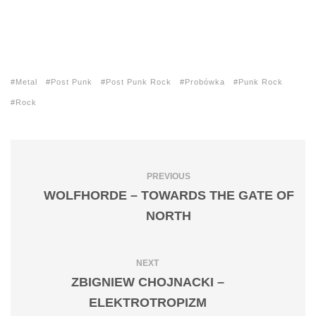
Metal
Post Punk
Post Punk Rock
Probówka
Punk Rock
Rock
PREVIOUS
WOLFHORDE – TOWARDS THE GATE OF
NORTH
NEXT
ZBIGNIEW CHOJNACKI –
ELEKTROTROPIZM