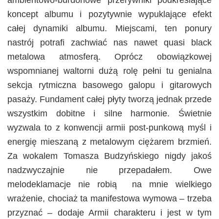
ambientowo-burdonowe przerywniki podkreślające
koncept albumu i pozytywnie wypuklające efekt
całej dynamiki albumu. Miejscami, ten ponury
nastrój potrafi zachwiać nas nawet quasi black
metalowa atmosferą. Oprócz obowiązkowej
wspomnianej waltorni dużą rolę pełni tu genialna
sekcja rytmiczna basowego galopu i gitarowych
pasaży. Fundament całej płyty tworzą jednak przede
wszystkim dobitne i silne harmonie. Świetnie
wyzwala to z konwencji armii post-punkową myśl i
energię mieszaną z metalowym ciężarem brzmień.
Za wokalem Tomasza Budzyńskiego nigdy jakoś
nadzwyczajnie nie przepadałem. Owe
melodeklamacje nie robią na mnie wielkiego
wrażenie, chociaż ta manifestowa wymowa – trzeba
przyznać – dodaje Armii charakteru i jest w tym