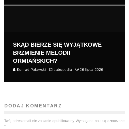
SKĄD BIERZE SIĘ WYJĄTKOWE
BRZMIENIE MELODII
ORMIAŃSKICH?
Konrad Puławski
Labopedia
26 lipca 2026
DODAJ KOMENTARZ
Twój adres email nie zostanie opublikowany.
Wymagane pola są oznaczone
*