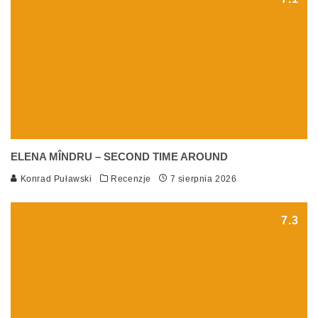
ELENA MÎNDRU – SECOND TIME AROUND
Konrad Puławski
Recenzje
7 sierpnia 2026
7.3