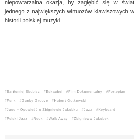
niepowtarzalna okazja, by zagłębić się w świat
jednego z największych wirtuozów klawiszowych w
historii polskiej muzyki.
Bartłomiej Skubisz
Eskaubei
Film Dokumentalny
Fortepian
Funk
Gunky Groove
Hubert Gotkowski
Jaco – Opowieść o Zbigniewie Jakubku
Jazz
Keyboard
Polski Jazz
Rock
Walk Away
Zbignieww Jakubek