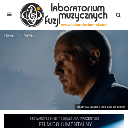
Home
Newsy
zbigniew-jakubek-jaco-zdjecie-plakat