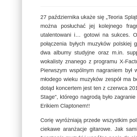
27 października ukaże się „Teoria Spląt
można posłuchać jej kolejnego frag
utalentowani i… gotowi na sukces. 
połączenia byłych muzyków polskiej g
dwa albumy studyjne oraz m.in. sup
wokalisty znanego z programu X-Fac
Pierwszym wspólnym nagraniem był w
młodego wieku muzyków zespół ma boga
dotąd koncertem jest ten z czerwca 20
Stage”, którego nagrodą było zagranie
Erikiem Claptonem!!
Corię wyróżniają przede wszystkim pols
ciekawe aranżacje gitarowe. Jak sa