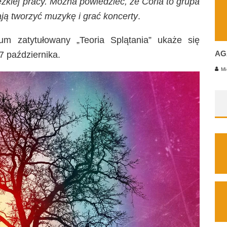
ężkiej pracy. Można powiedzieć, że Coria to grupa
ają tworzyć muzykę i grać koncerty
.
um zatytułowany „Teoria Splątania” ukaże się
AG
7 października.
Mi