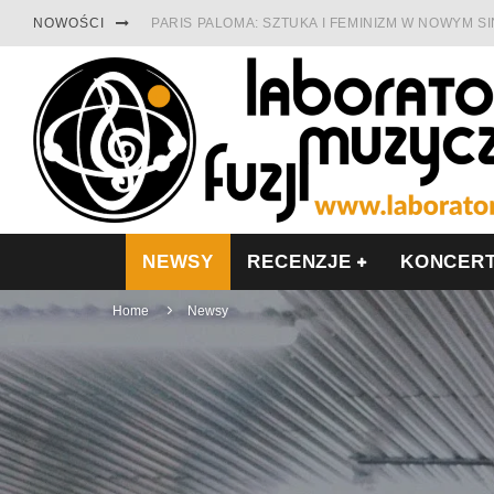
NOWOŚCI
PARIS PALOMA: SZTUKA I FEMINIZM W NOWYM S
TABULA RASA Z SINGLEM DIAMENTY. SAMOTNOŚ
CINNAMON GUM MIĘDZY SOULEM A PAMIĘCIĄ
FRANCUSKI PROG METAL WEDŁUG DUALISIS
LESZEK KUŁAKOWSKI NAGRAŁ JAZZFONIĘ O PO
NIEZNANY BOWIE Z 1965 ROKU. PREMIERA WE 
NEWSY
RECENZJE
KONCER
Home
Newsy