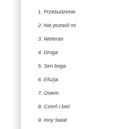
1. Przebudzenie
2. Nie pozwól mi
3. Weteran
4. Droga
5. Sen boga
6. Efuzja
7. Osiem
8. Czerń i biel
9. Inny świat