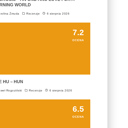
RNING WORLD
rolina Żmuda
Recenzje
6 sierpnia 2026
7.2
OCENA
E HU – HUN
weł Rogoziński
Recenzje
6 sierpnia 2026
6.5
OCENA