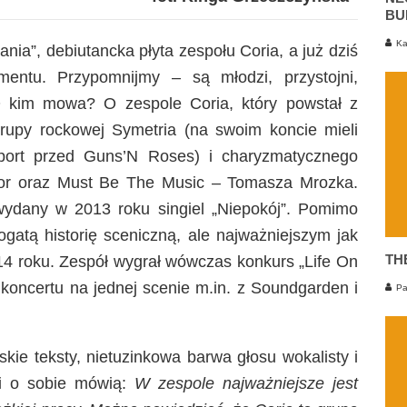
BU
Ka
ania”, debiutancka płyta zespołu Coria, a już dziś
mentu. Przypomnijmy – są młodzi, przystojni,
O kim mowa? O zespole Coria, który powstał z
rupy rockowej Symetria (na swoim koncie mieli
port przed Guns’N Roses) i charyzmatycznego
tor oraz Must Be The Music – Tomasza Mrozka.
ydany w 2013 roku singiel „Niepokój”. Pomimo
tą historię sceniczną, ale najważniejszym jak
TH
14 roku. Zespół wygrał wówczas konkurs „Life On
 koncertu na jednej scenie m.in. z Soundgarden i
Pa
kie teksty, nietuzinkowa barwa głosu wokalisty i
mi o sobie mówią:
W zespole najważniejsze jest