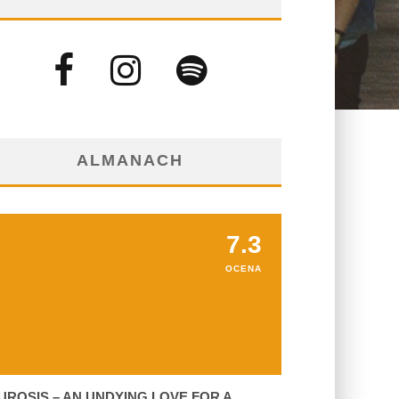
ALMANACH
7.3
OCENA
UROSIS – AN UNDYING LOVE FOR A