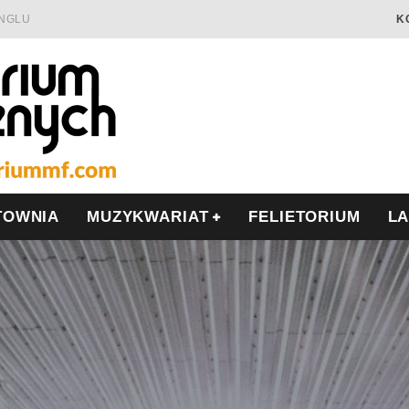
INGLU
K
Ć I OPÓR
LSCE
WRZEŚNIU
TOWNIA
MUZYKWARIAT
FELIETORIUM
L