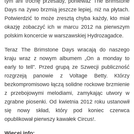
tym ani trochę przesady, ponieważ The Brimstone
Days na żywo brzmią jeszcze lepiej, niż na płytach.
Potwierdzić to może zresztą chyba każdy, kto miał
okazję zobaczyć ich w marcu 2012 na pierwszym
polskim koncercie w warszawskiej Hydrozagadce.
Teraz The Brimstone Days wracają do naszego
kraju wraz z nowym albumem „On a monday to
early to tell”. Przed grupą ze Szwecji publiczność
rozgrzeją panowie z Voltage Betty. Którzy
bezkompromisowo łączą solidne rockowe brzmienie
z przebojowymi melodiami, zamykając utwory w
zgrabne piosenki. Od kwietnia 2012 roku ustanowił
się nowy skład, który pod koniec czerwca
opublikował pierwszy kawałek Circus!.
Więcej info: