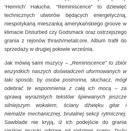
‘Heinrich’ Hałucha. “Reminiscence” to dziewięć
technicznych utworów będących energetyczną,
niespotykaną mieszanką amerykańskiego groove w
klimacie Disturbed czy Godsmack oraz ostrzejszego
grania z rejonów thrash/metalcore. Album trafił do
sprzedaży w drugiej połowie września.
Jak mówią sami muzycy –
„Reminiscence” to zbiór
wszystkich naszych doświadczeń uformowanych w
taki sposób, by osoba postronna, słuchacz, mógł
odebrać te wspomnienia z całą ich mocą – za
sprawą wyrazistych tekstów śpiewanych jeszcze
silniejszym wokalem, ściany dźwięku gitar i
niemalże mechanicznej, brutalnej sekcji rytmicznej
.
Sawblade nie kryją, iż ich podejście do grania
ciężkiej muzyki odstaje od rodzimej sceny. Duży