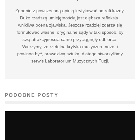
Zgodnie z powszechną opinią krytykować potrafi każdy.
Dużo rzadszą umiejętnością jest głębsza refleksja i
wnikliwa ocena zjawiska. Jeszcze rzadziej zdarza się
formułować własne, oryginalne sądy w taki sposób, by
swą atrakcyjnością same przyciągnęły odbiorcę.
Wierzymy, że rzetelna krytyka muzyczna może, i
powinna być, prawdziwą sztuką, dlatego stworzyliśmy
serwis Laboratorium Muzycznych Fuzji.
PODOBNE POSTY