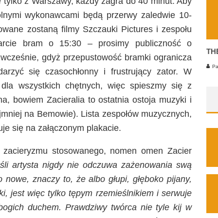
 tylko z Warszawy, każdy zagra do 40 minut. Aby
gólnymi wykonawcami będą przerwy zaledwie 10-
owane zostaną filmy Szczauki Pictures i zespołu
arcie bram o 15:30 – prosimy publiczność o
TH
o wcześnie, gdyż przepustowość bramki ogranicza
Pa
rzyć się czasochłonny i frustrujący zator. W
w dla wszystkich chętnych, więc spieszmy się z
a, bowiem Zacieralia to ostatnia ostoja muzyki i
najmniej na Bemowie). Lista zespołów muzycznych,
duje się na załączonym plakacie.
og zacieryzmu stosowanego, nomen omen Zacier
śli artysta nigdy nie odczuwa zażenowania swą
o nowe, znaczy to, że albo głupi, głęboko pijany,
uki, jest więc tylko tępym rzemieślnikiem i serwuje
bogich duchem. Prawdziwy twórca nie tyle kij w