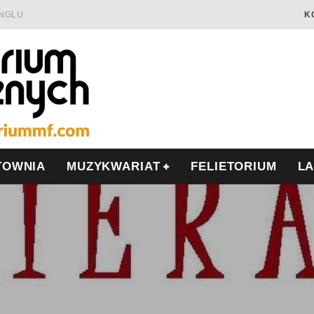
INGLU
K
Ć I OPÓR
LSCE
WRZEŚNIU
TOWNIA
MUZYKWARIAT
FELIETORIUM
L