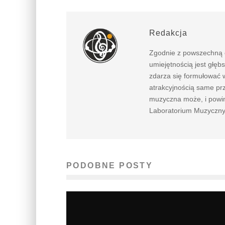
Redakcja
Zgodnie z powszechną o
umiejętnością jest głębs
zdarza się formułować 
atrakcyjnością same prz
muzyczna może, i powin
Laboratorium Muzycznyc
PODOBNE POSTY