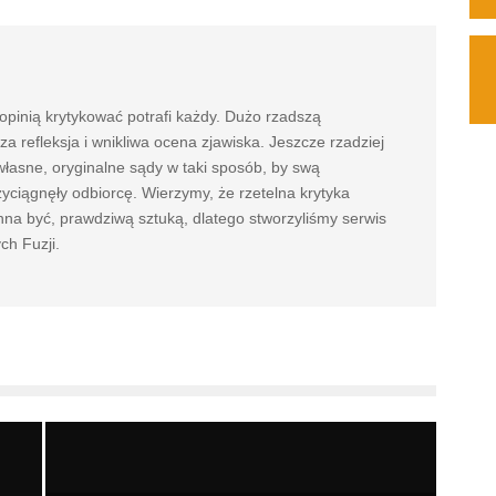
pinią krytykować potrafi każdy. Dużo rzadszą
za refleksja i wnikliwa ocena zjawiska. Jeszcze rzadziej
własne, oryginalne sądy w taki sposób, by swą
yciągnęły odbiorcę. Wierzymy, że rzetelna krytyka
na być, prawdziwą sztuką, dlatego stworzyliśmy serwis
h Fuzji.