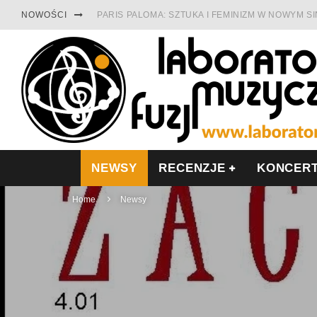
NOWOŚCI
PARIS PALOMA: SZTUKA I FEMINIZM W NOWYM S
TABULA RASA Z SINGLEM DIAMENTY. SAMOTNOŚ
CINNAMON GUM MIĘDZY SOULEM A PAMIĘCIĄ
FRANCUSKI PROG METAL WEDŁUG DUALISIS
LESZEK KUŁAKOWSKI NAGRAŁ JAZZFONIĘ O PO
NIEZNANY BOWIE Z 1965 ROKU. PREMIERA WE 
NEWSY
RECENZJE
KONCER
Home
Newsy