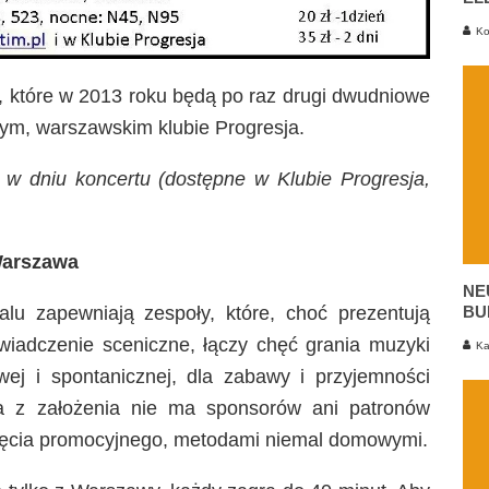
Ko
ów, które w 2013 roku będą po raz drugi dwudniowe
onym, warszawskim klubie Progresja.
ł w dniu koncertu (dostępne w Klubie Progresja,
Warszawa
NE
BU
alu zapewniają zespoły, które, choć prezentują
iadczenie sceniczne, łączy chęć grania muzyki
Ka
wej i spontanicznej, dla zabawy i przyjemności
eza z założenia nie ma sponsorów ani patronów
dęcia promocyjnego, metodami niemal domowymi.