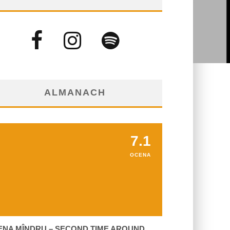
ALMANACH
7.1
OCENA
ENA MÎNDRU – SECOND TIME AROUND