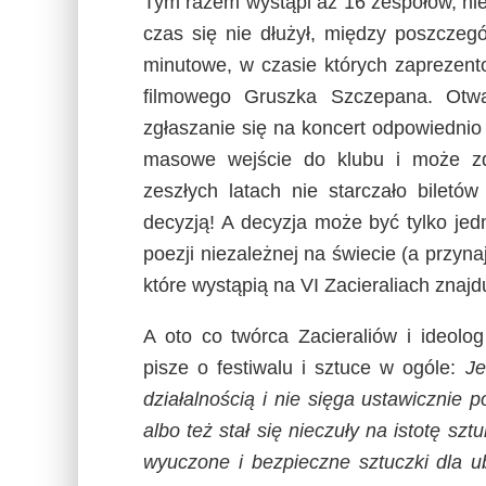
Tym razem wystąpi aż 16 zespołów, nie
czas się nie dłużył, między poszcze
minutowe, w czasie których zaprezent
filmowego Gruszka Szczepana. Otw
zgłaszanie się na koncert odpowiedni
masowe wejście do klubu i może zda
zeszłych latach nie starczało biletó
decyzją! A decyzja może być tylko jedn
poezji niezależnej na świecie (a przy
które wystąpią na VI Zacieraliach znaj
A oto co twórca Zacieraliów i ideol
pisze o festiwalu i sztuce w ogóle:
Je
działalnością i nie sięga ustawicznie p
albo też stał się nieczuły na istotę szt
wyuczone i bezpieczne sztuczki dla u