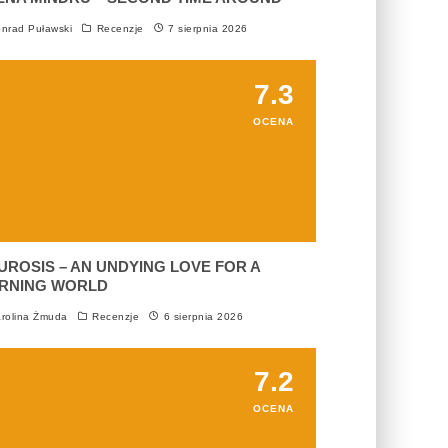
nrad Puławski
Recenzje
7 sierpnia 2026
7.3
OCENA
UROSIS – AN UNDYING LOVE FOR A
RNING WORLD
rolina Żmuda
Recenzje
6 sierpnia 2026
7.2
OCENA