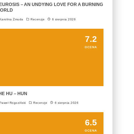
EUROSIS – AN UNDYING LOVE FOR A BURNING
ORLD
arolina Żmuda
Recenzje
6 sierpnia 2026
7.2
OCENA
HE HU – HUN
aweł Rogoziński
Recenzje
6 sierpnia 2026
6.5
OCENA