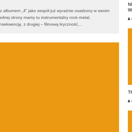
N
W
 z albumem „4” jako zespół już wyraźnie osadzony w swoim
ednej strony mamy tu instrumentalny rock-metal,
K
nsekwencję, z drugiej – filmową liryczność,
...
T
P