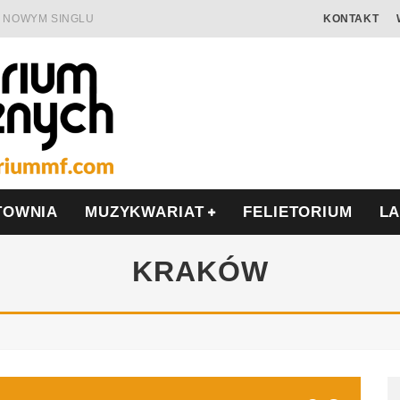
 W NOWYM SINGLU
KONTAKT
 SAMOTNOŚĆ I OPÓR
AMIĘCIĄ
ALISIS
ONIĘ O POLSCE
MIERA WE WRZEŚNIU
TOWNIA
MUZYKWARIAT
FELIETORIUM
L
KRAKÓW