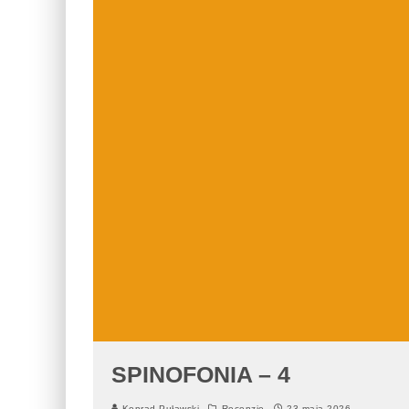
SPINOFONIA – 4
Konrad Puławski
Recenzje
23 maja 2026