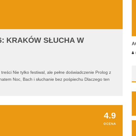
26: KRAKÓW SŁUCHA W
A
M
reści Nie tylko festiwal, ale pełne doświadczenie Prolog z
ponatem Noc, Bach i słuchanie bez pośpiechu Dlaczego ten
4.9
OCENA