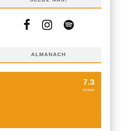
ALMANACH
7.3
OCENA