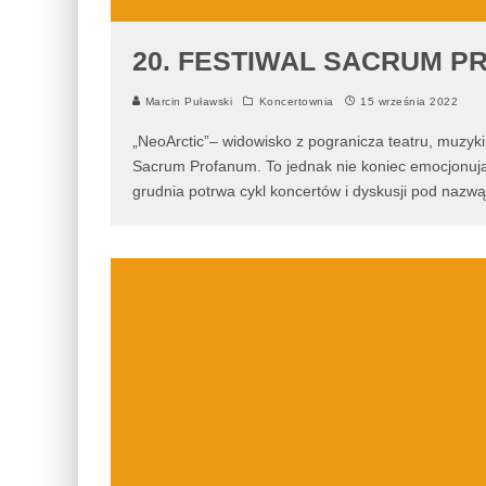
20. FESTIWAL SACRUM P
Marcin Puławski
Koncertownia
15 września 2022
„NeoArctic”– widowisko z pogranicza teatru, muzyki 
Sacrum Profanum. To jednak nie koniec emocjonuj
grudnia potrwa cykl koncertów i dyskusji pod nazwą