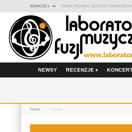
NOWOŚCI
PARIS PALOMA: SZTUKA I FEMINIZM
TABULA RASA Z SINGLEM DIAMENTY.
CINNAMON GUM MIĘDZY SOULEM A P
FRANCUSKI PROG METAL WEDŁUG DU
LESZEK KUŁAKOWSKI NAGRAŁ JAZZF
NIEZNANY BOWIE Z 1965 ROKU. PRE
NEWSY
RECENZJE
KONCER
Home
Kraków