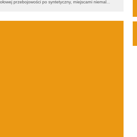
wiołowej przebojowości po syntetyczny, miejscami niemal
...