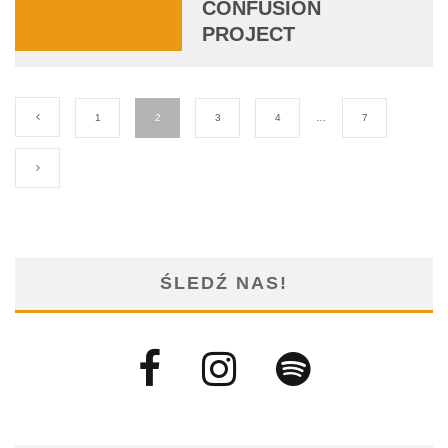
CONFUSION
PROJECT
1
2
3
4
…
7
ŚLEDŹ NAS!