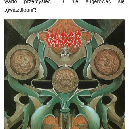
warto przemyśleć… i nie sugerować się
„gwiazdkami”!