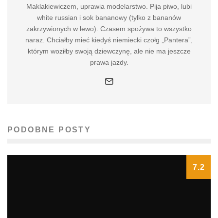
Maklakiewiczem, uprawia modelarstwo. Pija piwo, lubi
white russian i sok bananowy (tylko z bananów
zakrzywionych w lewo). Czasem spożywa to wszystko
naraz. Chciałby mieć kiedyś niemiecki czołg „Pantera”,
którym woziłby swoją dziewczynę, ale nie ma jeszcze
prawa jazdy.
PODOBNE POSTY
7.2