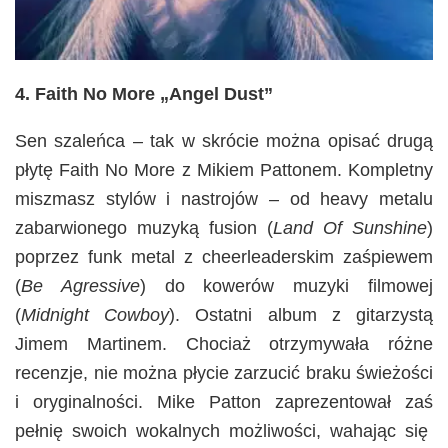
4. Faith No More „Angel Dust”
Sen szaleńca – tak w skrócie można opisać drugą
płytę Faith No More z Mikiem Pattonem. Kompletny
miszmasz stylów i nastrojów – od heavy metalu
zabarwionego muzyką fusion (
Land Of Sunshine
)
poprzez funk metal z cheerleaderskim zaśpiewem
(
Be Agressive
) do kowerów muzyki filmowej
(
Midnight Cowboy
). Ostatni album z gitarzystą
Jimem Martinem. Chociaż otrzymywała różne
recenzje, nie można płycie zarzucić braku świeżości
i oryginalności. Mike Patton zaprezentował zaś
pełnię swoich wokalnych możliwości, wahając się