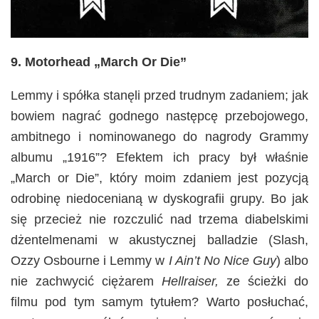
9. Motorhead „March Or Die”
Lemmy i spółka stanęli przed trudnym zadaniem; jak
bowiem nagrać godnego następcę przebojowego,
ambitnego i nominowanego do nagrody Grammy
albumu „1916”? Efektem ich pracy był właśnie
„March or Die”, który moim zdaniem jest pozycją
odrobinę niedocenianą w dyskografii grupy. Bo jak
się przecież nie rozczulić nad trzema diabelskimi
dżentelmenami w akustycznej balladzie (Slash,
Ozzy Osbourne i Lemmy w
I Ain’t No Nice Guy
) albo
nie zachwycić ciężarem
Hellraiser,
ze ścieżki do
filmu pod tym samym tytułem? Warto posłuchać,