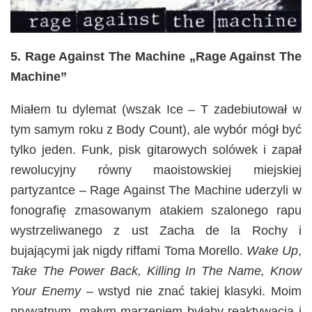
5. Rage Against The Machine „Rage Against The
Machine”
Miałem tu dylemat (wszak Ice – T zadebiutował w
tym samym roku z Body Count), ale wybór mógł być
tylko jeden. Funk, pisk gitarowych solówek i zapał
rewolucyjny równy maoistowskiej miejskiej
partyzantce – Rage Against The Machine uderzyli w
fonografię zmasowanym atakiem szalonego rapu
wystrzeliwanego z ust Zacha de la Rochy i
bujającymi jak nigdy riffami Toma Morello.
Wake Up
,
Take The Power Back, Killing In The Name, Know
Your Enemy
– wstyd nie znać takiej klasyki. Moim
prywatnym, małym marzeniem byłaby reaktywacja i