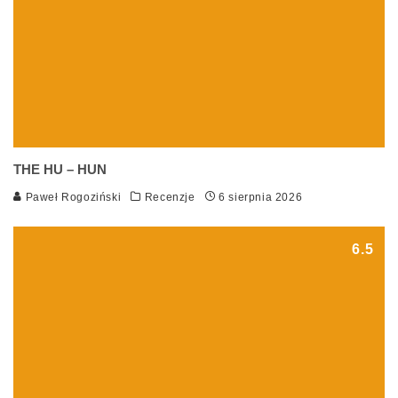
THE HU – HUN
Paweł Rogoziński
Recenzje
6 sierpnia 2026
6.5