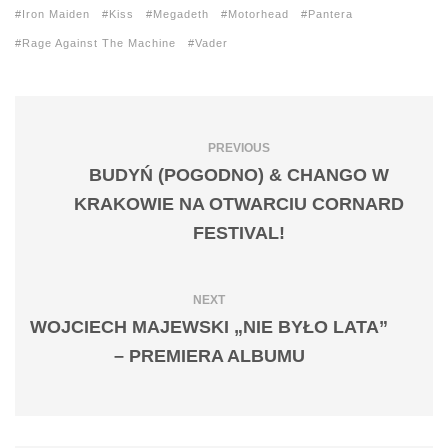
Iron Maiden
Kiss
Megadeth
Motorhead
Pantera
Rage Against The Machine
Vader
PREVIOUS
BUDYŃ (POGODNO) & CHANGO W
KRAKOWIE NA OTWARCIU CORNARD
FESTIVAL!
NEXT
WOJCIECH MAJEWSKI „NIE BYŁO LATA”
– PREMIERA ALBUMU