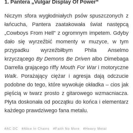
1. Pantera „Vulgar Display Of Power”
Niczym sfora wygłodniałych psów spuszczonych z
łańcucha, Pantera zaatakowała świat następcą
„Cowboys From Hell” z ogromnym impetem. Gdyby
dało się wyrzeźbić momenty w muzyce, w tym
przypadku wyrzeźbiłbym Phila Anselmo
krzyczącego
By Demons Be Driven
albo Dimebaga
Darrella grającego riffy
Mouth For War
i motoryczne
Walk
. Porażający ciężar i agresja dają odczucie
podobne do tego, które wywołuje okładka – cios jak
pięścią w twarz prosto z gitarowego wzmacniacza.
Płyta doskonała od początku do końca i elementarz
każdego prawdziwego fana metalu.
AC DC
Alice In Chains
Faith No More
Heavy Metal