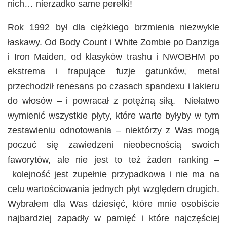
nich… nierzadko same perełki!
Rok 1992 był dla ciężkiego brzmienia niezwykle
łaskawy. Od Body Count i White Zombie po Danziga
i Iron Maiden, od klasyków trashu i NWOBHM po
ekstrema i frapujące fuzje gatunków, metal
przechodził renesans po czasach spandexu i lakieru
do włosów – i powracał z potężną siłą. Niełatwo
wymienić wszystkie płyty, które warte byłyby w tym
zestawieniu odnotowania – niektórzy z Was mogą
poczuć się zawiedzeni nieobecnością swoich
faworytów, ale nie jest to też żaden ranking –
kolejność jest zupełnie przypadkowa i nie ma na
celu wartościowania jednych płyt względem drugich.
Wybrałem dla Was dziesięć, które mnie osobiście
najbardziej zapadły w pamięć i które najczęściej