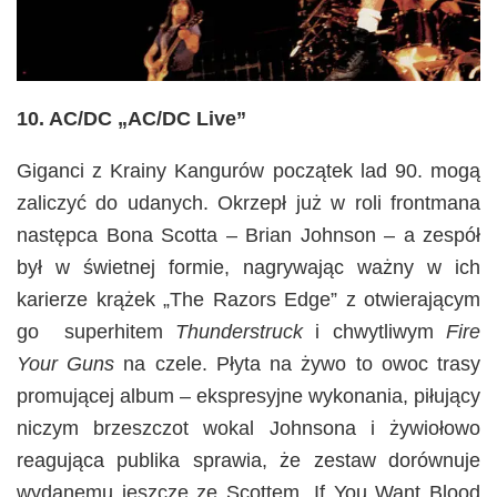
10. AC/DC „AC/DC Live”
Giganci z Krainy Kangurów początek lad 90. mogą
zaliczyć do udanych. Okrzepł już w roli frontmana
następca Bona Scotta – Brian Johnson – a zespół
był w świetnej formie, nagrywając ważny w ich
karierze krążek „The Razors Edge”
z otwierającym
go superhitem
Thunderstruck
i chwytliwym
Fire
Your Guns
na czele. Płyta na żywo to owoc trasy
promującej album – ekspresyjne wykonania, piłujący
niczym brzeszczot wokal Johnsona i żywiołowo
reagująca publika sprawia, że zestaw dorównuje
wydanemu jeszcze ze Scottem „If You Want Blood