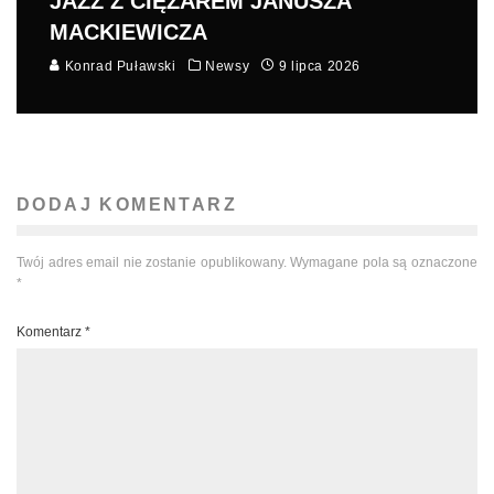
JAZZ Z CIĘŻAREM JANUSZA
MACKIEWICZA
Konrad Puławski
Newsy
9 lipca 2026
DODAJ KOMENTARZ
Twój adres email nie zostanie opublikowany.
Wymagane pola są oznaczone
*
Komentarz
*