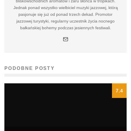
bliskowschodnich aromatów i żaru słońca w tropikach.
Jednak ponad wszystko wielbiciel muzyki jazzowej, którą
pasjonuje się już od ponad trzech dekad. Promotor
jazzowej turystyki, regularny uczestnik życia nocnego
bałkańskiej bohemy podczas jesiennych festiwali.
PODOBNE POSTY
7.4