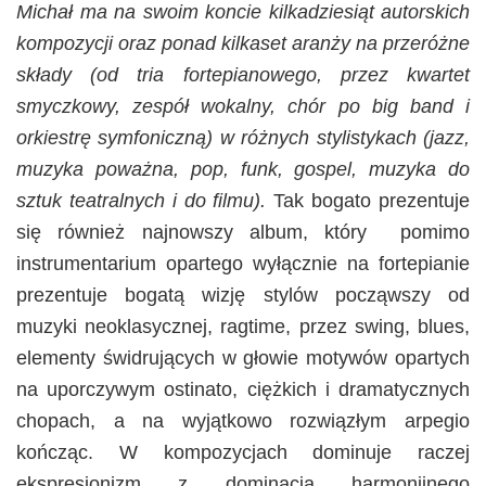
Michał ma na swoim koncie kilkadziesiąt autorskich
kompozycji oraz ponad kilkaset aranży na przeróżne
składy (od tria fortepianowego, przez kwartet
smyczkowy, zespół wokalny, chór po big band i
orkiestrę symfoniczną) w różnych stylistykach (jazz,
muzyka poważna, pop, funk, gospel, muzyka do
sztuk teatralnych i do filmu).
Tak bogato prezentuje
się również najnowszy album, który pomimo
instrumentarium opartego wyłącznie na fortepianie
prezentuje bogatą wizję stylów począwszy od
muzyki neoklasycznej, ragtime, przez swing, blues,
elementy świdrujących w głowie motywów opartych
na uporczywym ostinato, ciężkich i dramatycznych
chopach, a na wyjątkowo rozwiązłym arpegio
kończąc. W kompozycjach dominuje raczej
ekspresjonizm z dominacją harmonijnego