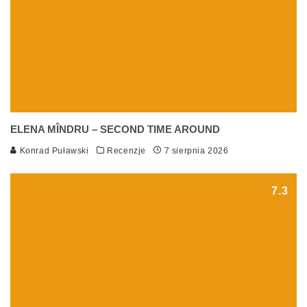
ELENA MÎNDRU – SECOND TIME AROUND
Konrad Puławski
Recenzje
7 sierpnia 2026
7.3