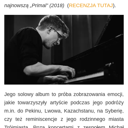
najnowszą „Primal” (2018)
(
RECENZJA TUTAJ
).
Jego solowy album to próba zobrazowania emocji,
jakie towarzyszyły artyście podczas jego podróży
m.in. do Pekinu, Lwowa, Kazachstanu, na Syberię,
czy też reminiscencje z jego rodzinnego miasta
Trójmiasta. Poza koncertami z zespołem Michał