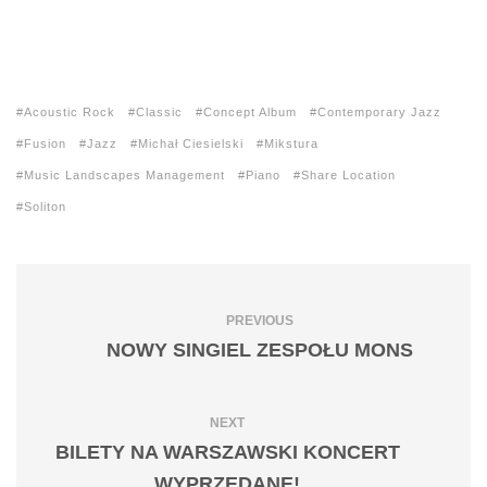
Acoustic Rock
Classic
Concept Album
Contemporary Jazz
Fusion
Jazz
Michał Ciesielski
Mikstura
Music Landscapes Management
Piano
Share Location
Soliton
PREVIOUS
NOWY SINGIEL ZESPOŁU MONS
NEXT
BILETY NA WARSZAWSKI KONCERT
WYPRZEDANE!