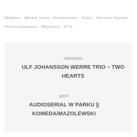
Bałkany
Bodek Janke
Irrationalities
Jazz
Kristjan Randalu
Petros Klampanis
Recenzja
Trio
PREVIOUS
ULF JOHANSSON WERRE TRIO – TWO
HEARTS
NEXT
AUDIOSERIAL W PARKU ||
KOMEDA/MAZOLEWSKI