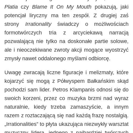
Platia
czy
Blame It On My Mouth
pokazują, jaki
potencjał liryczny ma ten zespół. Z drugiej zaś
strony
Irrationality
świadczy o możliwościach
formotwórczych tria z arcyciekawą narracją
pozwalającą nie tylko na doskonałe partie solowe,
ale i nieoczekiwane zwroty akcji mogące wyostrzyć
zmysły nawet oddalonego myślami odbiorcę.
Uwagę zwracają liczne figuracje i melizmaty, które
kojarzyć się mogą z Półwyspem Bałkańskim skąd
pochodzi sam lider. Petros Klampanis odnosi się do
swoich korzeni, przez co muzyka brzmi nad wyraz
naturalnie, kiedy trzeba zamaszyście, a innym
razem z roztaczającą się nad każdą frazę nostalgią.
„Irrationalities” to płyta ukazująca niezwykły warsztat
muzyczny lidera, jednego z najbardziej twórczych