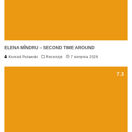
ELENA MÎNDRU – SECOND TIME AROUND
Konrad Puławski
Recenzje
7 sierpnia 2026
7.3