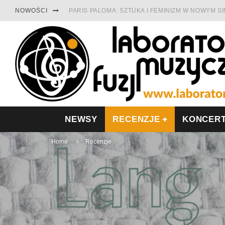
NOWOŚCI
PARIS PALOMA: SZTUKA I FEMINIZM W NOWYM S
TABULA RASA Z SINGLEM DIAMENTY. SAMOTNOŚ
CINNAMON GUM MIĘDZY SOULEM A PAMIĘCIĄ
FRANCUSKI PROG METAL WEDŁUG DUALISIS
LESZEK KUŁAKOWSKI NAGRAŁ JAZZFONIĘ O PO
NIEZNANY BOWIE Z 1965 ROKU. PREMIERA WE 
NEWSY
RECENZJE
KONCER
Home
Recenzje