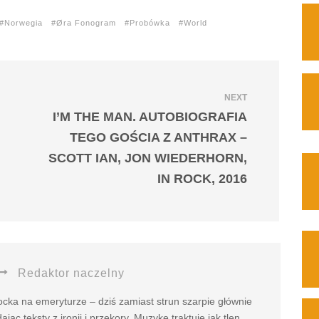
Norwegia
Øra Fonogram
Probówka
World
NEXT
I’M THE MAN. AUTOBIOGRAFIA
TEGO GOŚCIA Z ANTHRAX –
SCOTT IAN, JON WIEDERHORN,
IN ROCK, 2016
Redaktor naczelny
cka na emeryturze – dziś zamiast strun szarpie głównie
jąc teksty z ironii i przekory. Muzykę traktuje jak tlen,