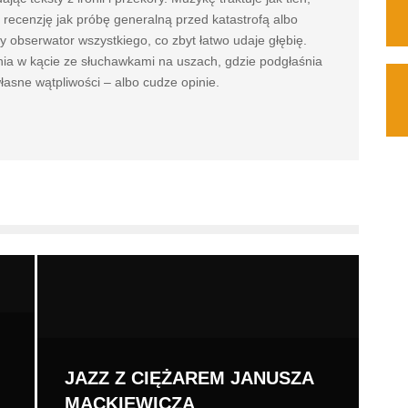
a recenzję jak próbę generalną przed katastrofą albo
y obserwator wszystkiego, co zbyt łatwo udaje głębię.
nia w kącie ze słuchawkami na uszach, gdzie podgłaśnia
asne wątpliwości – albo cudze opinie.
JAZZ Z CIĘŻAREM JANUSZA
MACKIEWICZA