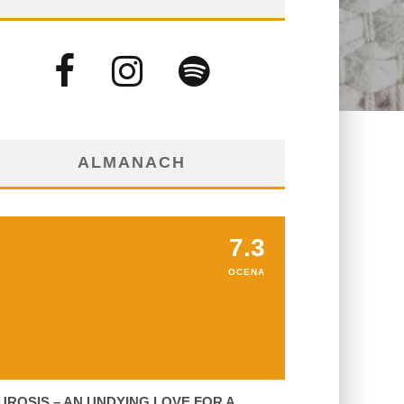
ALMANACH
7.3
OCENA
UROSIS – AN UNDYING LOVE FOR A