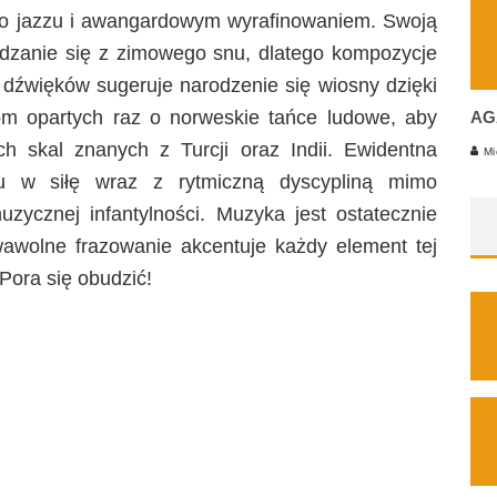
ego jazzu i awangardowym wyrafinowaniem. Swoją
zanie się z zimowego snu, dlatego kompozycje
 dźwięków sugeruje narodzenie się wiosny dzięki
m opartych raz o norweskie tańce ludowe, aby
AG
h skal znanych z Turcji oraz Indii. Ewidentna
Mi
tu w siłę wraz z rytmiczną dyscypliną mimo
ycznej infantylności. Muzyka jest ostatecznie
swawolne frazowanie akcentuje każdy element tej
 Pora się obudzić!