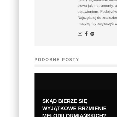
słowa jak instrumenty, 
objawieniem. Podejrzliw
Najczęściej do znalezie
muzykę, by zagłuszyć wł
PODOBNE POSTY
SKĄD BIERZE SIĘ
WYJĄTKOWE BRZMIENIE
MELODII ORMIAŃSKICH?