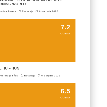
RNING WORLD
rolina Żmuda
Recenzje
6 sierpnia 2026
7.2
OCENA
E HU – HUN
weł Rogoziński
Recenzje
6 sierpnia 2026
6.5
OCENA