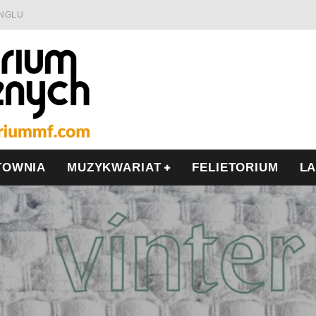
INGLU
Ć I OPÓR
LSCE
WRZEŚNIU
TOWNIA
MUZYKWARIAT
FELIETORIUM
L