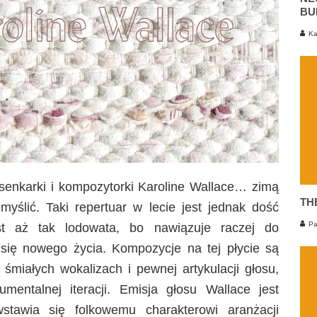
BU
Ka
iosenkarki i kompozytorki Karoline Wallace… zimą
TH
myślić. Taki repertuar w lecie jest jednak dość
Pa
est aż tak lodowata, bo nawiązuje raczej do
 się nowego życia. Kompozycje na tej płycie są
śmiałych wokalizach i pewnej artykulacji głosu,
rumentalnej iteracji. Emisja głosu Wallace jest
stawia się folkowemu charakterowi aranżacji