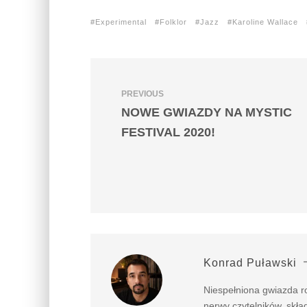
Experimental
Folklor
Jazz
Karoline Wallace
PREVIOUS
NOWE GWIAZDY NA MYSTIC
FESTIVAL 2020!
Konrad Puławski
Niespełniona gwiazda ro
nerwy czytelników, składa