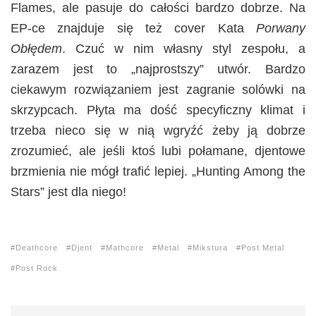
Flames, ale pasuje do całości bardzo dobrze. Na
EP-ce znajduje się też cover Kata
Porwany
Obłędem
. Czuć w nim własny styl zespołu, a
zarazem jest to „najprostszy” utwór. Bardzo
ciekawym rozwiązaniem jest zagranie solówki na
skrzypcach. Płyta ma dość specyficzny klimat i
trzeba nieco się w nią wgryźć żeby ją dobrze
zrozumieć, ale jeśli ktoś lubi połamane, djentowe
brzmienia nie mógł trafić lepiej. „Hunting Among the
Stars” jest dla niego!
Deathcore
Djent
Mathcore
Metal
Mikstura
Post Metal
Post Rock