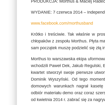
PRODUKCJA: Morthus & Maciej Radeck
WYDANIE: 7 czerwca 2014 – Independ
www.facebook.com/morthusband
Krótko i treściwie. Tak właśnie w pr
chłopaków z zespołu Morthus. Płyta ma k
sam początek muszę podzielić się złą i
Morthus to warszawska ekipa uformowan
wchodzili Paweł Dek, Jakub Regulski, 
kwartet stworzył swoje pierwsze utwor
Dominik Wyszyński. Od tego momentu
domowych warunkach nagrał kasetę 
odbiór materiału demo oraz coraz szer
od kwietnia 2014 r. zabrać się za nagr