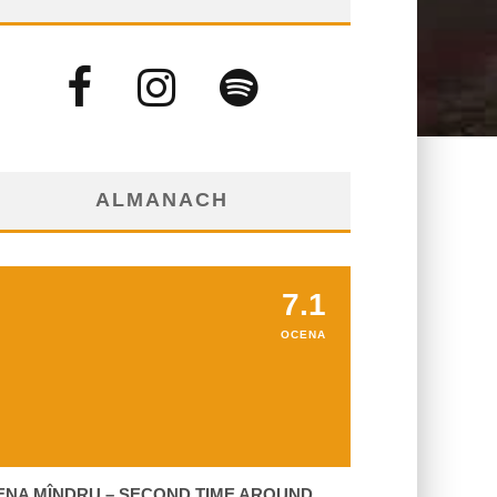
ALMANACH
7.1
OCENA
ENA MÎNDRU – SECOND TIME AROUND