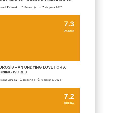
nrad Puławski
Recenzje
7 sierpnia 2026
7.3
OCENA
UROSIS – AN UNDYING LOVE FOR A
RNING WORLD
rolina Żmuda
Recenzje
6 sierpnia 2026
7.2
OCENA