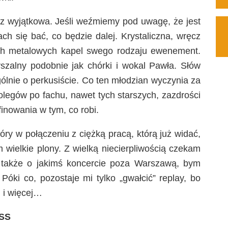
z wyjątkowa. Jeśli weźmiemy pod uwagę, że jest
ch się bać, co będzie dalej. Krystaliczna, wręcz
ch metalowych kapel swego rodzaju ewenement.
yszalny podobnie jak chórki i wokal Pawła. Słów
ególnie o perkusiście. Co ten młodzian wyczynia za
olegów po fachu, nawet tych starszych, zazdrości
finowania w tym, co robi.
tóry w połączeniu z ciężką pracą, którą już widać,
 wielkie plony. Z wielką niecierpliwością czekam
 także o jakimś koncercie poza Warszawą, bym
Póki co, pozostaje mi tylko „gwałcić” replay, bo
, i więcej…
SS