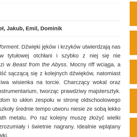
ł, Jakub, Emil, Dominik
Torment
. Dźwięki jęków i krzyków utwierdzają nas
 tytułowej otchłani i szybko z niej się nie
dzi w
Beast from the Abyss
. Mocny riff wciąga, a
iść sączącą się z kolejnych dźwięków, natomiast
ziwa wisienka na torcie. Charczący wokal oraz
nstrumentarium, tworząc prawdziwy majstersztyk.
gdom
to ukłon zespołu w stronę oldschoolowego
szkoły średnie tempo utworu niesie ze sobą lekko
h metalu. Po raz kolejny muszę złożyć wielki
zrozumiały i świetnie nagrany. Idealnie wplątany
wki.