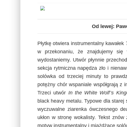
Od lewej: Pawe
Płytkę otwiera instrumentalny kawałek
w przekonaniu, że znajdujemy się w
wydostaniemy. Utwór płynnie przecho
sekcja rytmiczna napędza zło i nienaw
solówka od trzeciej minuty to prawd
potężny chór wspaniale współgrają z i
Trzeci utwór
In the White Wolf’s Kin
black heavy metalu. Typowe dla starej 
wyczuwalne ziarenka ówczesnego deat
ukłon w stronę wokalisty. Tekst znów 
motyw instrumentalny i miażdżące soló