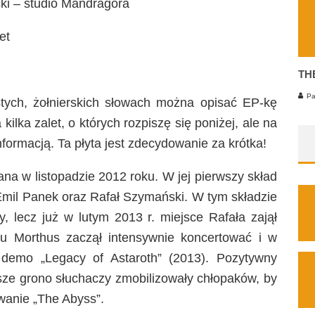
i – studio Mandragora
et
TH
Pa
ostych, żołnierskich słowach można opisać EP-kę
ilka zalet, o których rozpiszę się poniżej, ale na
nformacją. Ta płyta jest zdecydowanie za krótka!
a w listopadzie 2012 roku. W jej pierwszy skład
Emil Panek oraz Rafał Szymański. W tym składzie
y, lecz już w lutym 2013 r. miejsce Rafała zajął
 Morthus zaczął intensywnie koncertować i w
demo „Legacy of Astaroth” (2013). Pozytywny
sze grono słuchaczy zmobilizowały chłopaków, by
ywanie „The Abyss”.