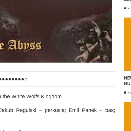
Ko
NE
●●●●●●●●○
BU
Ka
In the White Wolfs Kingdom
Jakub Regulski – perkusja; Emil Panek – bas;