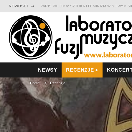
NOWOŚCI
PARIS PALOMA: SZTUKA I FEMINIZM W NOWYM S
TABULA RASA Z SINGLEM DIAMENTY. SAMOTNOŚ
CINNAMON GUM MIĘDZY SOULEM A PAMIĘCIĄ
FRANCUSKI PROG METAL WEDŁUG DUALISIS
LESZEK KUŁAKOWSKI NAGRAŁ JAZZFONIĘ O PO
NIEZNANY BOWIE Z 1965 ROKU. PREMIERA WE 
NEWSY
RECENZJE
KONCER
Home
Recenzje