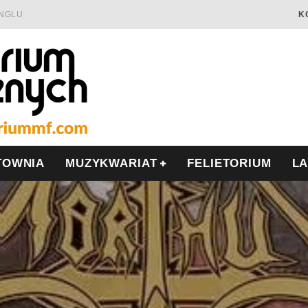
INGLU
K
Ć I OPÓR
LSCE
WRZEŚNIU
TOWNIA
MUZYKWARIAT
FELIETORIUM
L