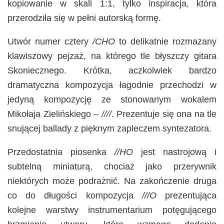
kopiowanie w skali 1:1, tylko inspiracja, która
przerodziła się w pełni autorską formę.
Utwór numer cztery
/CHO
to delikatnie rozmazany
klawiszowy pejzaż, na którego tle błyszczy gitara
Skoniecznego. Krótka, aczkolwiek bardzo
dramatyczna kompozycja łagodnie przechodzi w
jedyną kompozycję ze stonowanym wokalem
Mikołaja Zielińskiego –
////
. Prezentuje się ona na tle
snującej ballady z pięknym zapleczem syntezatora.
Przedostatnia piosenka
//HO
jest nastrojową i
subtelną miniaturą, chociaż jako przerywnik
niektórych może podrażnić. Na zakończenie druga
co do długości kompozycja
///O
prezentująca
kolejne warstwy instrumentarium potęgującego