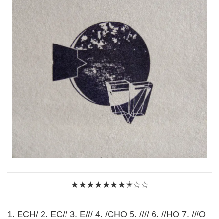
★★★★★★★✭☆☆
1. ECH/ 2. EC// 3. E/// 4. /CHO 5. //// 6. //HO 7. ///O