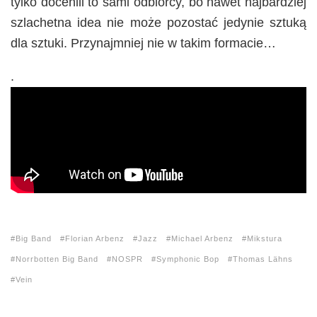
tylko docenili to sami odbiorcy, bo nawet najbardziej
szlachetna idea nie może pozostać jedynie sztuką
dla sztuki. Przynajmniej nie w takim formacie…
.
Big Band
Florian Arbenz
Jazz
Michael Arbenz
Mikstura
Norrbotten Big Band
NOSPR
Symphonic Bop
Thomas Lähns
Vein