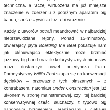
techniczna, a raczej wirtuozeria ma już mniejsze
znaczenie w zderzeniu z potężnym aparatem big
bandu, choć oczywiście też robi wrażenie.
Każdy z utworów potrafi meandrować w najbardziej
nieprzewidziane rejony. Ponad 15-minutowy,
otwierający płytę
Boarding the Beat
pokazuje nam
jak olśniewająco eklektycznie może brzmieć
jazzowy big band oraz ile kolorystycznych niuansów
może dostarczyć nawet pojedyncza fraza.
Parodystyczny
Willi’s Pool
skupia się na konwersacji
dęciaków – przeważnie tych blaszanych – z
kontrabasem, natomiast
Under Constraction
jest już
ukłonem w stronę mainstremowej, czyli tej bardziej
konserwatywnej części słuchaczy, z typowo big
bandowym brzmieniem, aranżacjami i ciekawą