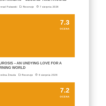
nrad Puławski
Recenzje
7 sierpnia 2026
7.3
OCENA
UROSIS – AN UNDYING LOVE FOR A
RNING WORLD
rolina Żmuda
Recenzje
6 sierpnia 2026
7.2
OCENA