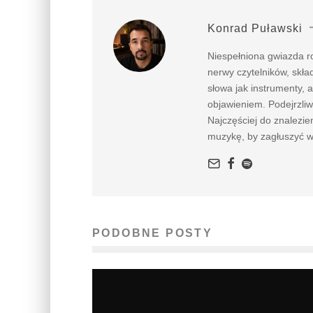
Konrad Puławski
Niespełniona gwiazda ro
nerwy czytelników, składa
słowa jak instrumenty, 
objawieniem. Podejrzliw
Najczęściej do znalezie
muzykę, by zagłuszyć wł
PODOBNE POSTY