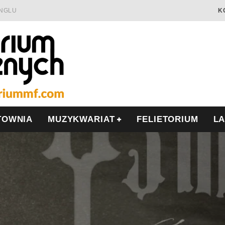
INGLU
K
Ć I OPÓR
LSCE
WRZEŚNIU
TOWNIA
MUZYKWARIAT
FELIETORIUM
L