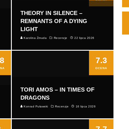
THEORY IN SILENCE –
REMNANTS OF A DYING
LIGHT
Karolina Żmuda
Recenzje
22 lipca 2026
.8
7.3
NA
OCENA
TORI AMOS – IN TIMES OF
DRAGONS
Konrad Puławski
Recenzje
16 lipca 2026