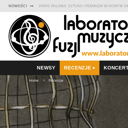
NOWOŚCI
PARIS PALOMA: SZTUKA I FEMINIZM W NOWYM S
TABULA RASA Z SINGLEM DIAMENTY. SAMOTNOŚ
CINNAMON GUM MIĘDZY SOULEM A PAMIĘCIĄ
FRANCUSKI PROG METAL WEDŁUG DUALISIS
LESZEK KUŁAKOWSKI NAGRAŁ JAZZFONIĘ O PO
NIEZNANY BOWIE Z 1965 ROKU. PREMIERA WE 
NEWSY
RECENZJE
KONCER
Home
Recenzje