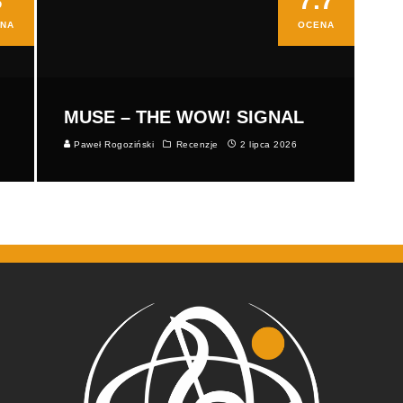
8
7.7
NA
OCENA
MUSE – THE WOW! SIGNAL
Paweł Rogoziński
Recenzje
2 lipca 2026