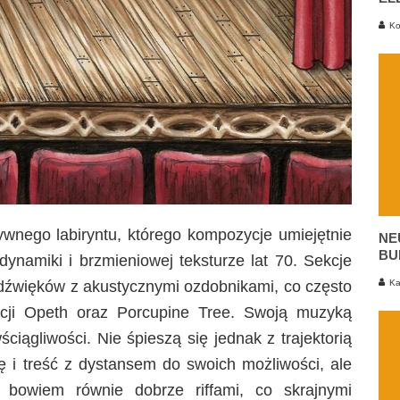
Ko
ywnego labiryntu, którego kompozycje umiejętnie
NE
BU
dynamiki i brzmieniowej teksturze lat 70. Sekcje
Ka
i dźwięków z akustycznymi ozdobnikami, co często
acji Opeth oraz Porcupine Tree. Swoją muzyką
iągliwości. Nie śpieszą się jednak z trajektorią
ę i treść z dystansem do swoich możliwości, ale
 bowiem równie dobrze riffami, co skrajnymi