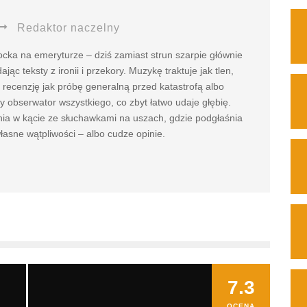
Redaktor naczelny
cka na emeryturze – dziś zamiast strun szarpie głównie
jąc teksty z ironii i przekory. Muzykę traktuje jak tlen,
a recenzję jak próbę generalną przed katastrofą albo
y obserwator wszystkiego, co zbyt łatwo udaje głębię.
nia w kącie ze słuchawkami na uszach, gdzie podgłaśnia
asne wątpliwości – albo cudze opinie.
7.3
OCENA