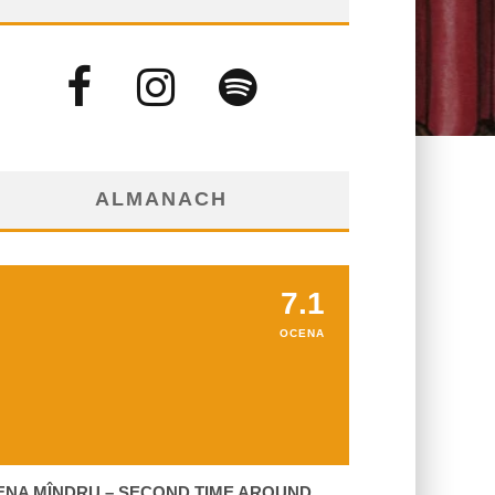
ALMANACH
7.1
OCENA
ENA MÎNDRU – SECOND TIME AROUND