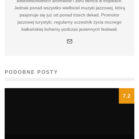
bliskowschodnich aromatów i żaru słońca w tropikach.
Jednak ponad wszystko wielbiciel muzyki jazzowej, którą
pasjonuje się już od ponad trzech dekad. Promotor
jazzowej turystyki, regularny uczestnik życia nocnego
bałkańskiej bohemy podczas jesiennych festiwali.
PODOBNE POSTY
7.2