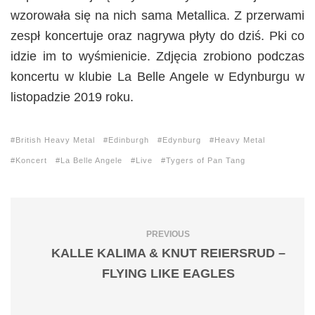
wzorowała się na nich sama Metallica. Z przerwami
zespł koncertuje oraz nagrywa płyty do dziś. Pki co
idzie im to wyśmienicie. Zdjęcia zrobiono podczas
koncertu w klubie La Belle Angele w Edynburgu w
listopadzie 2019 roku.
British Heavy Metal
Edinburgh
Edynburg
Heavy Metal
Koncert
La Belle Angele
Live
Tygers of Pan Tang
PREVIOUS
KALLE KALIMA & KNUT REIERSRUD –
FLYING LIKE EAGLES