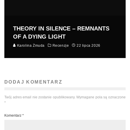
THEORY IN SILENCE – REMNANTS
OF A DYING LIGHT
Karolina Żmuda
Recenzje
22 lipca 2026
DODAJ KOMENTARZ
Twój adres email nie zostanie opublikowany.
Wymagane pola są oznaczone
*
Komentarz
*