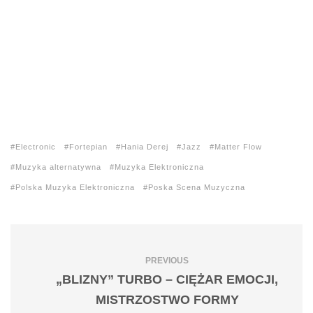
Electronic
Fortepian
Hania Derej
Jazz
Matter Flow
Muzyka alternatywna
Muzyka Elektroniczna
Polska Muzyka Elektroniczna
Poska Scena Muzyczna
PREVIOUS
„BLIZNY” TURBO – CIĘŻAR EMOCJI,
MISTRZOSTWO FORMY