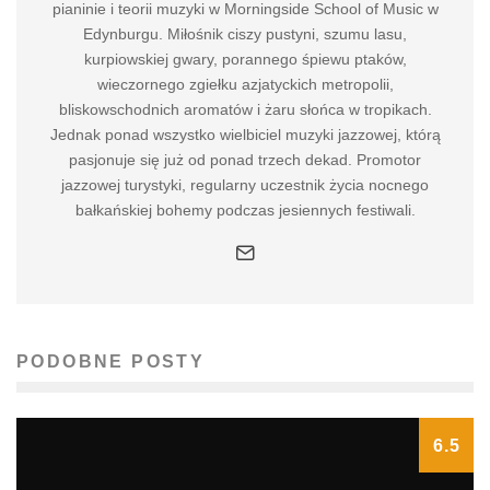
pianinie i teorii muzyki w Morningside School of Music w
Edynburgu. Miłośnik ciszy pustyni, szumu lasu,
kurpiowskiej gwary, porannego śpiewu ptaków,
wieczornego zgiełku azjatyckich metropolii,
bliskowschodnich aromatów i żaru słońca w tropikach.
Jednak ponad wszystko wielbiciel muzyki jazzowej, którą
pasjonuje się już od ponad trzech dekad. Promotor
jazzowej turystyki, regularny uczestnik życia nocnego
bałkańskiej bohemy podczas jesiennych festiwali.
PODOBNE POSTY
6.5