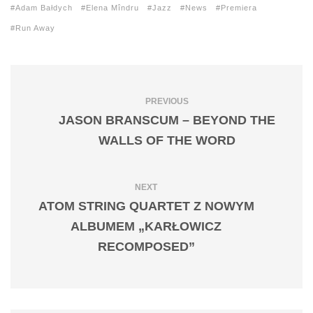
Adam Bałdych
Elena Mîndru
Jazz
News
Premiera
Run Away
PREVIOUS
JASON BRANSCUM – BEYOND THE
WALLS OF THE WORD
NEXT
ATOM STRING QUARTET Z NOWYM
ALBUMEM „KARŁOWICZ
RECOMPOSED”