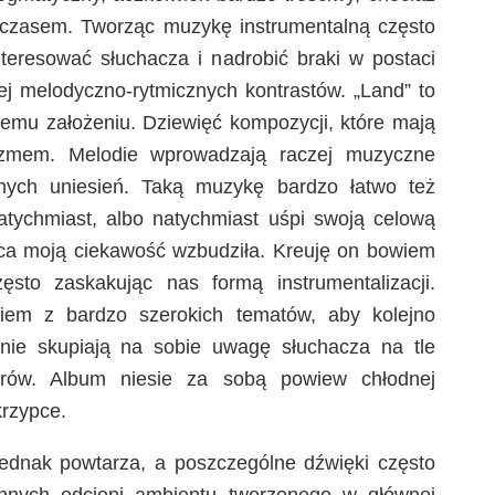
 czasem. Tworząc muzykę instrumentalną często
nteresować słuchacza i nadrobić braki w postaci
ej melodyczno-rytmicznych kontrastów. „Land” to
temu założeniu. Dziewięć kompozycji, które mają
lizmem. Melodie wprowadzają raczej muzyczne
cznych uniesień. Taką muzykę bardzo łatwo też
tychmiast, albo natychmiast uśpi swoją celową
ńca moją ciekawość wzbudziła. Kreuję on bowiem
ęsto zaskakując nas formą instrumentalizacji.
iem z bardzo szerokich tematów, aby kolejno
znie skupiają na sobie uwagę słuchacza na tle
orów. Album niesie za sobą powiew chłodnej
skrzypce.
jednak powtarza, a poszczególne dźwięki często
nnych odcieni ambientu tworzonego w głównej