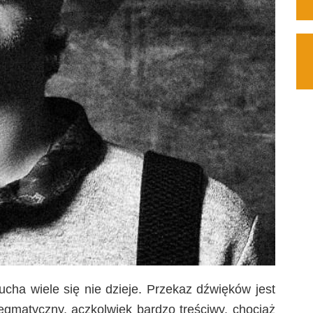
cha wiele się nie dzieje. Przekaz dźwięków jest
egmatyczny, aczkolwiek bardzo treściwy, chociaż