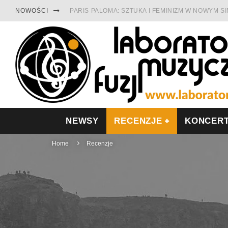
NOWOŚCI
PARIS PALOMA: SZTUKA I FEMINIZM W NOWYM S
TABULA RASA Z SINGLEM DIAMENTY. SAMOTNOŚ
CINNAMON GUM MIĘDZY SOULEM A PAMIĘCIĄ
FRANCUSKI PROG METAL WEDŁUG DUALISIS
LESZEK KUŁAKOWSKI NAGRAŁ JAZZFONIĘ O PO
NIEZNANY BOWIE Z 1965 ROKU. PREMIERA WE 
NEWSY
RECENZJE
KONCER
Home
Recenzje