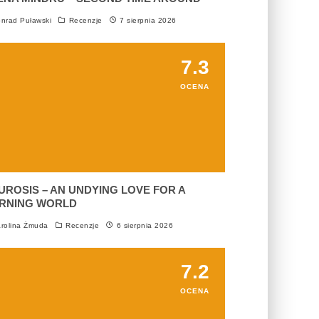
nrad Puławski
Recenzje
7 sierpnia 2026
7.3
OCENA
UROSIS – AN UNDYING LOVE FOR A
RNING WORLD
rolina Żmuda
Recenzje
6 sierpnia 2026
7.2
OCENA