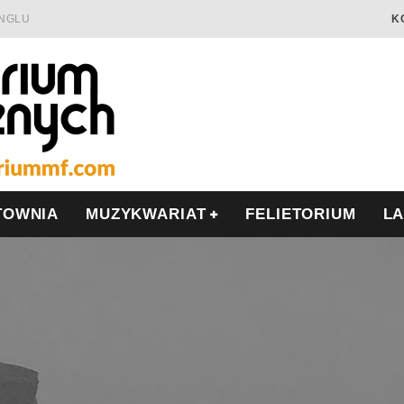
INGLU
K
Ć I OPÓR
LSCE
WRZEŚNIU
TOWNIA
MUZYKWARIAT
FELIETORIUM
L