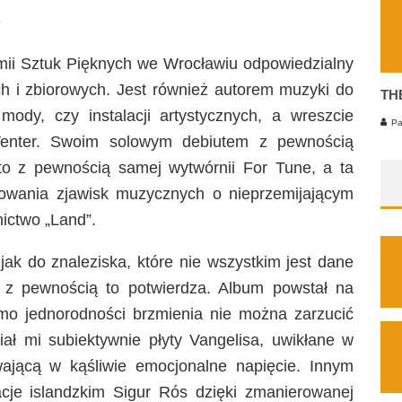
e
ii Sztuk Pięknych we Wrocławiu odpowiedzialny
ch i zbiorowych. Jest również autorem muzyki do
TH
 mody, czy instalacji artystycznych, a wreszcie
Pa
 Venter. Swoim solowym debiutem z pewnością
j to z pewnością samej wytwórnii For Tune, a ta
owania zjawisk muzycznych o nieprzemijającym
nictwo „Land”.
 jak do znaleziska, które nie wszystkim jest dane
 z pewnością to potwierdza. Album powstał na
mimo jednorodności brzmienia nie można zarzucić
iał mi subiektywnie płyty Vangelisa, uwikłane w
wającą w kąśliwie emocjonalne napięcie. Innym
cje islandzkim Sigur Rós dzięki zmanierowanej