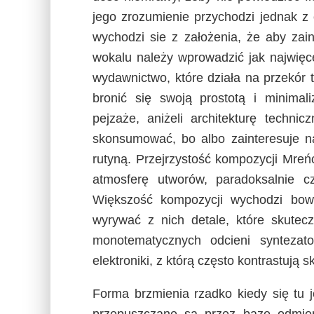
jego zrozumienie przychodzi jednak z
wychodzi sie z założenia, że aby zai
wokalu należy wprowadzić jak najwięc
wydawnictwo, które działa na przekór 
bronić się swoją prostotą i minima
pejzaże, aniżeli architekturę techni
skonsumować, bo albo zainteresuje na
rutyną. Przejrzystość kompozycji Mre
atmosferę utworów, paradoksalnie cz
Większość kompozycji wychodzi bow
wyrywać z nich detale, które skutec
monotematycznych odcieni syntezat
elektroniki, z którą często kontrastują 
Forma brzmienia rzadko kiedy się tu 
przepuszczane są przez bazę odmie