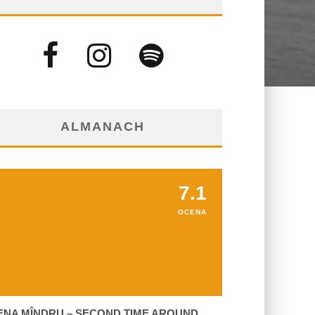
ALMANACH
7.1
OCENA
ENA MÎNDRU – SECOND TIME AROUND