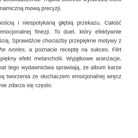
dynamiczną mową precyzji.
nością i niespotykaną głębią przekazu. Całość
ocjonalnej finezji. To duet, który efektywnie
ością. Sprawdźcie chociażby przepiękne motywy z
he Ivories,
a poznacie receptę na sukces. Flirt
iękny efekt melancholii. Wyjątkowe aranżacje,
imat tego wydawnictwa sprawiają, że album karze
wą tworzenia ze słuchaczem emocjonalnej wręcz
nie zdarza się często.