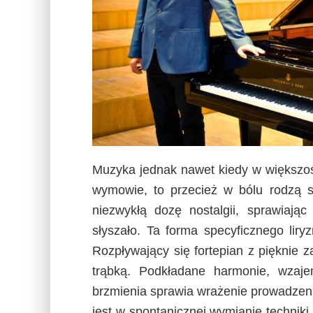
Muzyka jednak nawet kiedy w większoś
wymowie, to przecież w bólu rodzą s
niezwykłą dozę nostalgii, sprawiając
słyszało. Ta forma specyficznego lir
Rozpływający się fortepian z pięknie
trąbką. Podkładane harmonie, wzaj
brzmienia sprawia wrażenie prowadzeni
jest w spontanicznej wymianie techniki