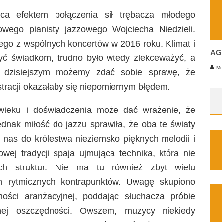
ca efektem połączenia sił trębacza młodego
owego pianisty jazzowego Wojciecha Niedzieli.
nego z wspólnych koncertów w 2016 roku. Klimat i
AG
rzyć świadkom, trudno było wtedy zlekceważyć, a
Mi
u dzisiejszym możemy zdać sobie sprawę, że
stracji okazałaby się niepomiernym błędem.
wieku i doświadczenia może dać wrażenie, że
ednak miłość do jazzu sprawiła, że oba te światy
c nas do królestwa nieziemsko pięknych melodii i
owej tradycji spaja ujmująca technika, która nie
ch struktur. Nie ma tu również zbyt wielu
h rytmicznych kontrapunktów. Uwagę skupiono
ności aranżacyjnej, poddając słuchacza próbie
lnej oszczędności. Owszem, muzycy niekiedy