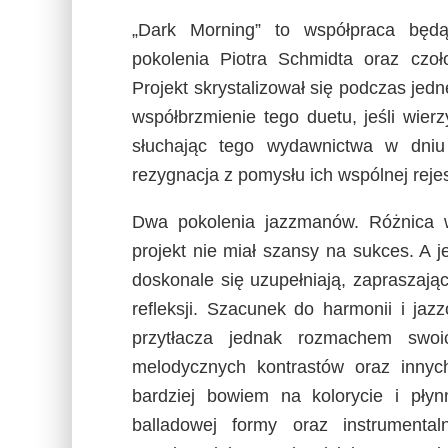
„Dark Morning” to współpraca będą
pokolenia Piotra Schmidta oraz czoł
Projekt skrystalizował się podczas jed
współbrzmienie tego duetu, jeśli wie
słuchając tego wydawnictwa w dni
rezygnacja z pomysłu ich wspólnej reje
Dwa pokolenia jazzmanów. Różnica 
projekt nie miał szansy na sukces. A j
doskonale się uzupełniają, zapraszają
refleksji. Szacunek do harmonii i jazz
przytłacza jednak rozmachem swoi
melodycznych kontrastów oraz innyc
bardziej bowiem na kolorycie i płyn
balladowej formy oraz instrumenta