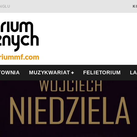
INGLU
K
Ć I OPÓR
LSCE
WRZEŚNIU
TOWNIA
MUZYKWARIAT
FELIETORIUM
L