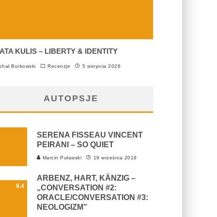
ATA KULIS – LIBERTY & IDENTITY
chał Borkowski
Recenzje
5 sierpnia 2026
AUTOPSJE
SERENA FISSEAU VINCENT
PEIRANI – SO QUIET
Marcin Puławski
19 września 2019
ARBENZ, HART, KÄNZIG –
8.4
„CONVERSATION #2:
ORACLE/CONVERSATION #3:
NEOLOGIZM”