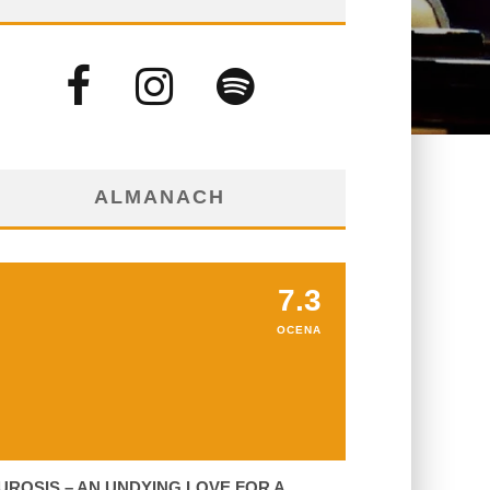
ALMANACH
7.3
OCENA
UROSIS – AN UNDYING LOVE FOR A