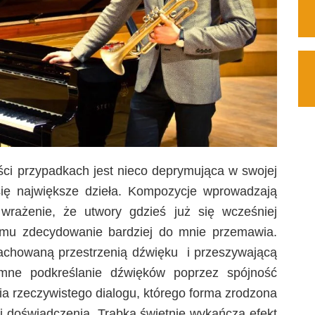
ci przypadkach jest nieco deprymująca w swojej
ię największe dzieła. Kompozycje wprowadzają
 wrażenie, że utwory gdzieś już się wcześniej
yzmu zdecydowanie bardziej do mnie przemawia.
 zachowaną przestrzenią dźwięku i przeszywającą
emne podkreślanie dźwięków poprzez spójność
a rzeczywistego dialogu, którego forma zrodzona
 i doświadczenia. Trąbka świetnie wykańcza efekt