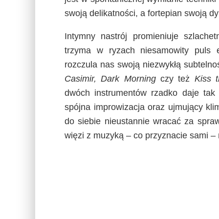
swoją delikatności, a fortepian swoją 
Intymny nastrój promieniuje szlachet
trzyma w ryzach niesamowity puls em
rozczula nas swoją niezwykłą subteln
Casimir, Dark Morning
czy też
Kiss t
dwóch instrumentów rzadko daje tak p
spójna improwizacja oraz ujmujący kl
do siebie nieustannie wracać za spra
więzi z muzyką – co przyznacie sami – 