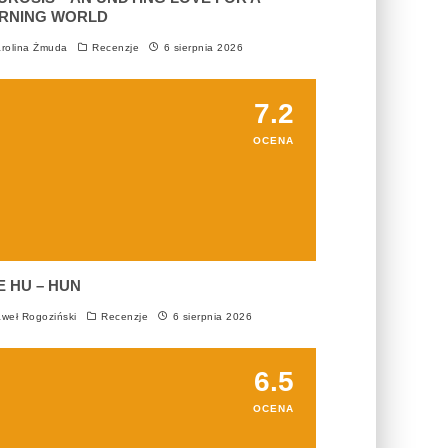
RNING WORLD
rolina Żmuda
Recenzje
6 sierpnia 2026
7.2
OCENA
E HU – HUN
weł Rogoziński
Recenzje
6 sierpnia 2026
6.5
OCENA