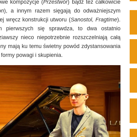
owe kompozycje (
Przestwór
) bądź też całkowicie
on
), a innym razem sięgają do odważniejszym
j wręcz konstrukcji utworu (
Sanostol, Fragtime
).
h pierwszych się sprawdza, to dwa ostatnio
awszy nieco niepotrzebnie rozszczelniają całą
trony mają ku temu świetny powód zdystansowania
 formy powagi i skupienia.