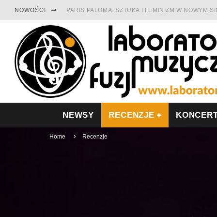
NOWOŚCI
PARIS PALOMA: SZTUKA I FEMINIZM W NOWYM S
TABULA RASA Z SINGLEM DIAMENTY. SAMOTNOŚ
CINNAMON GUM MIĘDZY SOULEM A PAMIĘCIĄ
FRANCUSKI PROG METAL WEDŁUG DUALISIS
LESZEK KUŁAKOWSKI NAGRAŁ JAZZFONIĘ O PO
NIEZNANY BOWIE Z 1965 ROKU. PREMIERA WE 
NEWSY
RECENZJE
KONCER
Home
Recenzje