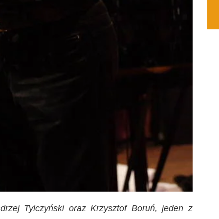
rzej Tylczyński oraz Krzysztof Boruń, jeden z