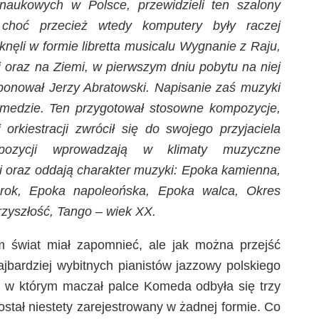
-naukowych w Polsce, przewidzieli ten szalony
, choć przecież wtedy komputery były raczej
ęli w formie libretta musicalu Wygnanie z Raju,
j oraz na Ziemi, w pierwszym dniu pobytu na niej
ponował Jerzy Abratowski. Napisanie zaś muzyki
omedzie. Ten przygotował stosowne kompozycje,
orkiestracji zwrócił się do swojego przyjaciela
pozycji wprowadzają w klimaty muzyczne
i oraz oddają charakter muzyki: Epoka kamienna,
arok, Epoka napoleońska, Epoka walca, Okres
rzyszłość, Tango – wiek XX.
m świat miał zapomnieć, ale jak można przejść
ajbardziej wybitnych pianistów jazzowy polskiego
 w którym maczał palce Komeda odbyła się trzy
ostał niestety zarejestrowany w żadnej formie. Co