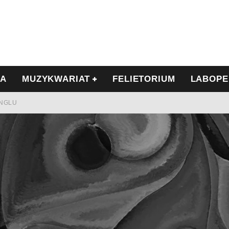
IA
MUZYKWARIAT
FELIETORIUM
LABOPE
INGLU
Ć I OPÓR
LSCE
WRZEŚNIU