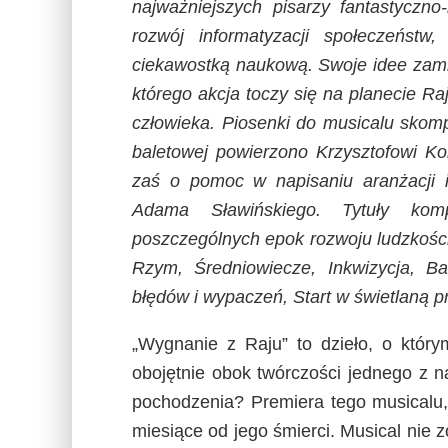
najważniejszych pisarzy fantastyczno
rozwój informatyzacji społeczeństw
ciekawostką naukową. Swoje idee zamkn
którego akcja toczy się na planecie Ra
człowieka. Piosenki do musicalu skom
baletowej powierzono Krzysztofowi K
zaś o pomoc w napisaniu aranżacji i 
Adama Sławińskiego. Tytuły kom
poszczególnych epok rozwoju ludzkośc
Rzym, Średniowiecze, Inkwizycja, B
błędów i wypaczeń, Start w świetlaną p
„Wygnanie z Raju” to dzieło, o który
obojętnie obok twórczości jednego z n
pochodzenia? Premiera tego musicalu,
miesiące od jego śmierci. Musical nie z