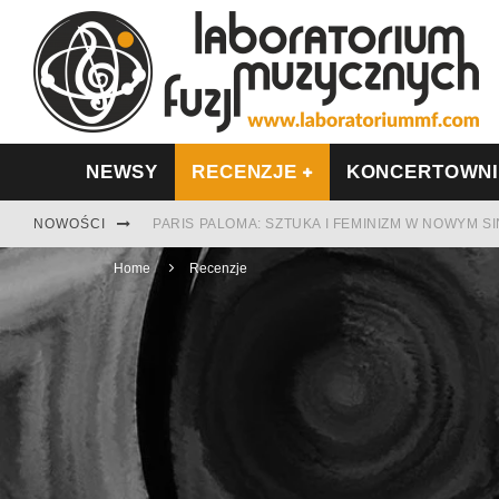
NEWSY
RECENZJE
KONCERTOWN
NOWOŚCI
PARIS PALOMA: SZTUKA I FEMINIZM W NOWYM S
Home
TABULA RASA Z SINGLEM DIAMENTY. SAMOTNOŚ
Recenzje
CINNAMON GUM MIĘDZY SOULEM A PAMIĘCIĄ
FRANCUSKI PROG METAL WEDŁUG DUALISIS
LESZEK KUŁAKOWSKI NAGRAŁ JAZZFONIĘ O PO
NIEZNANY BOWIE Z 1965 ROKU. PREMIERA WE 