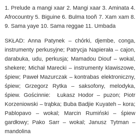
1. Prelude a mangi xaar 2. Mangi xaar 3. Aminata 4.
Afrocountry 5. Biguine 6. Bulma tooñ 7. Xam xam 8.
9. Sama yaye 10. Sama reggae 11. Umbada
SKŁAD: Anna Patynek – chórki, djembe, conga,
instrumenty perkusyjne; Patrycja Napierała – cajon,
darabuka, udu, perkusja; Mamadou Diouf – wokal,
shekere; Michał Marecki – instrumenty klawiszowe,
śpiew; Paweł Mazurczak – kontrabas elektroniczny,
śpiew; Grzegorz Rytka – saksofony, melodyka,
śpiew. Gościnnie: Łukasz Hodor – puzon; Piotr
Korzeniowski – trąbka; Buba Badjie Kuyateh – kora;
Pablopavo – wokal; Marcin Rumiński – śpiew
gardłowy; Pako Sarr – wokal; Janusz Tytman –
mandolina