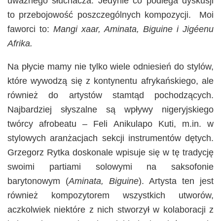
uważnego słuchacza. Jedynie co podlega dyskusji
to przebojowość poszczególnych kompozycji. Moi
faworci to:
Mangi xaar, Aminata, Biguine i Jigéenu
Afrika.
Na płycie mamy nie tylko wiele odniesień do stylów,
które wywodzą się z kontynentu afrykańskiego, ale
również do artystów stamtąd pochodzących.
Najbardziej słyszalne są wpływy nigeryjskiego
twórcy afrobeatu – Feli Anikulapo Kuti, m.in. w
stylowych aranżacjach sekcji instrumentów dętych.
Grzegorz Rytka doskonale wpisuje się w tę tradycję
swoimi partiami solowymi na saksofonie
barytonowym (
Aminata, Biguine
). Artysta ten jest
również kompozytorem wszystkich utworów,
aczkolwiek niektóre z nich stworzył w kolaboracji z