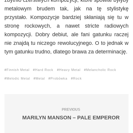
zbytnio czerstwych kompozycji, które spowite byłyby
metalowym brudem tak, jak na tę stylistykę
przystało. Kompozycje bardziej skłaniają się tu w
stronę rockowych, a nawet stricte radiowych
kompozycji. Dobry debiut, ale fani gatunku raczej
nie znajdą tu niczego rewolucyjnego. O to jednak w
tym gatunku trudno, dlatego brawa za determinację.
Finnish Metal
Hard Rock
Heavy Metal
Melancholic Rock
Melodic Metal
Metal
Probówka
Rock
PREVIOUS
MARILYN MANSON – PALE EMPEROR