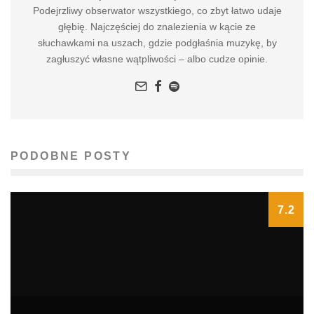
Podejrzliwy obserwator wszystkiego, co zbyt łatwo udaje
głębię. Najczęściej do znalezienia w kącie ze
słuchawkami na uszach, gdzie podgłaśnia muzykę, by
zagłuszyć własne wątpliwości – albo cudze opinie.
PODOBNE POSTY
7.2