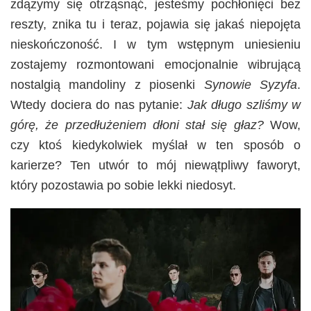
zdążymy się otrząsnąć, jesteśmy pochłonięci bez
reszty, znika tu i teraz, pojawia się jakaś niepojęta
nieskończoność. I w tym wstępnym uniesieniu
zostajemy rozmontowani emocjonalnie wibrującą
nostalgią mandoliny z piosenki
Synowie Syzyfa
.
Wtedy dociera do nas pytanie:
Jak długo szliśmy w
górę, że przedłużeniem dłoni stał się głaz?
Wow,
czy ktoś kiedykolwiek myślał w ten sposób o
karierze? Ten utwór to mój niewątpliwy faworyt,
który pozostawia po sobie lekki niedosyt.