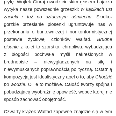
płytę. Wojtek Ciuraj uwodzicielskim głosem bajarza
wytyka nasze powszednie grzeszki:
w kącikach ust
zacieki / tuż po sztucznym uśmiechu
. Słodko-
gorzkie przesłanie piosenki ugruntowuje nas w
przekonaniu o buntowniczej i nonkonformistycznej
postawie życiowej członków Walfad.
Brudne
pisanie
z kolei to szorstka, chrapliwa, wybudzająca
z błogości pochwała myśli nakreślonych w
brudnopisie – niewygładzonych na siłę i
niewymuskanych poprawnością polityczną. Ostatnią
kompozycją jest idealistyczny apel o to, aby
Chodzić
po wodzie
. O ile to możliwe. Całość tworzy spójną i
pobudzającą wyobraźnię opowieść, wobec której nie
sposób zachować obojętność.
Czwarty krążek Walfad zapewne znajdzie się w tym