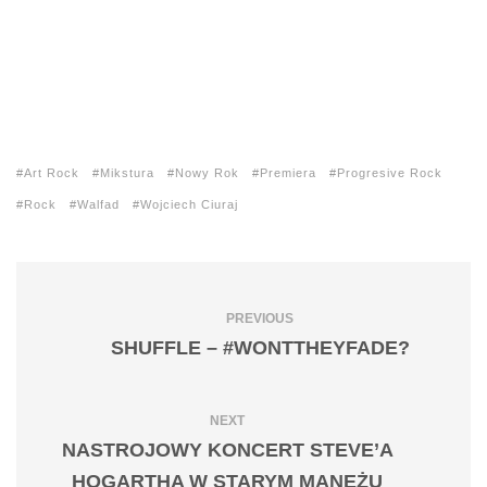
Art Rock
Mikstura
Nowy Rok
Premiera
Progresive Rock
Rock
Walfad
Wojciech Ciuraj
PREVIOUS
SHUFFLE – #WONTTHEYFADE?
NEXT
NASTROJOWY KONCERT STEVE’A
HOGARTHA W STARYM MANEŻU