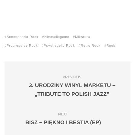
Atmospheric Rock
Himmellegeme
Mikstura
Progressive Rock
Psychedelic Rock
Retro Rock
Rock
PREVIOUS
3. URODZINY WINYL MARKETU –
„TRIBUTE TO POLISH JAZZ”
NEXT
BISZ – PIĘKNO I BESTIA (EP)