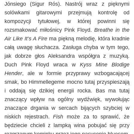
Jónsiego (Sigur Rós). Nastrój wraz z pięknymi
solówkami gitarowymi przejmują kontrolę od
kompozycji tytułowej, w której powinni się
rozsmakować miłośnicy Pink Floyd.
Breathe in the
Air Like It’s A Fire
ma piękną melodię, która kradnie
całą uwagę słuchacza. Zasługa chyba w tym tego,
jak dobrze głos Aleksandra współgra z muzyką.
Duch Pink Floyd wraca w
Kyss Mine Blodige
Hender
, ale w formie przyprawy wzbogacającej
smak, bo Himmellegeme mocno tutaj przyspieszają
i oddają się dzikiej energii rocka. Bas ma tutaj
znaczący wpływ na ogólny wydźwięk, wywołując
znaczące drgania w sercach bijących szybciej w
niskich rejestrach.
Fish
może za to sprawić, że
będziecie chcieli z lampką wina pobujać się przy
rozgrzanym kominku przez jego nasycenie bluesem.