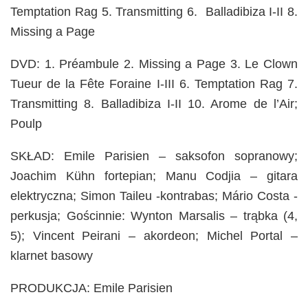
Temptation Rag 5. Transmitting 6. Balladibiza I-II 8.
Missing a Page
DVD: 1. Préambule 2. Missing a Page 3. Le Clown
Tueur de la Fête Foraine I-III 6. Temptation Rag 7.
Transmitting 8. Balladibiza I-II 10. Arome de l’Air;
Poulp
SKŁAD: Emile Parisien – saksofon sopranowy;
Joachim Kühn fortepian; Manu Codjia – gitara
elektryczna; Simon Taileu -kontrabas; Mário Costa -
perkusja; Gościnnie: Wynton Marsalis – trąbka (4,
5); Vincent Peirani – akordeon; Michel Portal –
klarnet basowy
PRODUKCJA: Emile Parisien