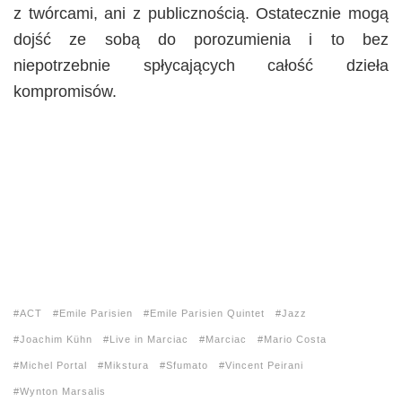
z twórcami, ani z publicznością. Ostatecznie mogą
dojść ze sobą do porozumienia i to bez
niepotrzebnie spłycających całość dzieła
kompromisów.
ACT
Emile Parisien
Emile Parisien Quintet
Jazz
Joachim Kühn
Live in Marciac
Marciac
Mario Costa
Michel Portal
Mikstura
Sfumato
Vincent Peirani
Wynton Marsalis