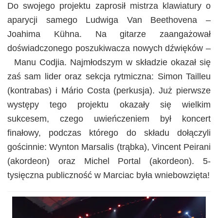
Do swojego projektu zaprosił mistrza klawiatury o
aparycji samego Ludwiga Van Beethovena –
Joahima Kühna. Na gitarze zaangażował
doświadczonego poszukiwacza nowych dźwięków –
Manu Codjia. Najmłodszym w składzie okazał się
zaś sam lider oraz sekcja rytmiczna: Simon Tailleu
(kontrabas) i Mário Costa (perkusja). Już pierwsze
występy tego projektu okazały się wielkim
sukcesem, czego uwieńczeniem był koncert
finałowy, podczas którego do składu dołączyli
gościnnie: Wynton Marsalis (trąbka), Vincent Peirani
(akordeon) oraz Michel Portal (akordeon). 5-
tysięczna publiczność w Marciac była wniebowzięta!