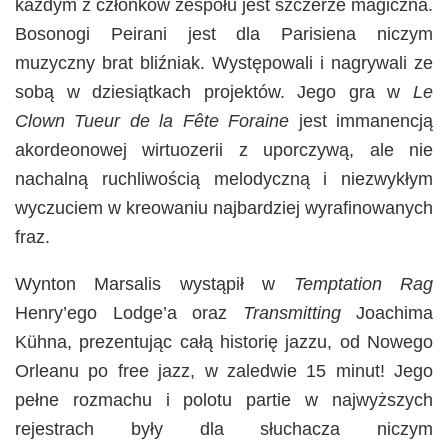
każdym z członków zespołu jest szczerze magiczna.
Bosonogi Peirani jest dla Parisiena niczym
muzyczny brat bliźniak. Występowali i nagrywali ze
sobą w dziesiątkach projektów. Jego gra w
Le
Clown Tueur de la Fête Foraine
jest immanencją
akordeonowej wirtuozerii z uporczywą, ale nie
nachalną ruchliwością melodyczną i niezwykłym
wyczuciem w kreowaniu najbardziej wyrafinowanych
fraz.
Wynton Marsalis wystąpił w
Temptation Rag
Henry’ego Lodge’a oraz
Transmitting
Joachima
Kühna, prezentując całą historię jazzu, od Nowego
Orleanu po free jazz, w zaledwie 15 minut! Jego
pełne rozmachu i polotu partie w najwyższych
rejestrach były dla słuchacza niczym