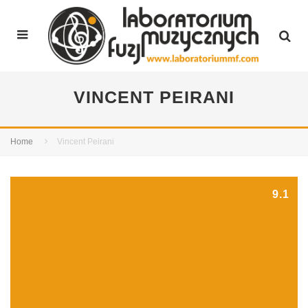
VINCENT PEIRANI
Home
Vincent Peirani
9.1