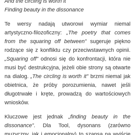
And the circling is worth it
Finding beauty in the dissonance
Te wersy nadają utworowi wymiar niemal
artystyczno-filozoficzny:
„The poetry that comes
from the squaring off between”
sugeruje piękno
rodzące się z konfliktu czy przeciwstawnych opinii.
„Squaring off”
odnosi się do konfrontacji, która nie
musi być destrukcyjna, jeżeli obie strony są otwarte
na dialog.
„The circling is worth it”
brzmi niemal jak
obietnica, że próby porozumienia, nawet jeśli
długotrwałe i kręte, prowadzą do wartościowych
wniosków.
Kluczowe jest jednak
„finding beauty in the
dissonance”
. Dla Tool, dysonans (zarówno
muzyczny, jak i emocjonalny) to szansa na wyjście