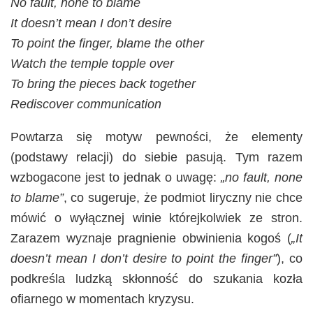
No fault, none to blame
It doesn’t mean I don’t desire
To point the finger, blame the other
Watch the temple topple over
To bring the pieces back together
Rediscover communication
Powtarza się motyw pewności, że elementy
(podstawy relacji) do siebie pasują. Tym razem
wzbogacone jest to jednak o uwagę:
„no fault, none
to blame”
, co sugeruje, że podmiot liryczny nie chce
mówić o wyłącznej winie którejkolwiek ze stron.
Zarazem wyznaje pragnienie obwinienia kogoś (
„It
doesn’t mean I don’t desire to point the finger”
), co
podkreśla ludzką skłonność do szukania kozła
ofiarnego w momentach kryzysu.