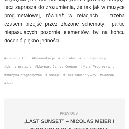
lecz zaprasza do zrozumienia, że tak jak w muzyce
prog-metalowej, również w relacjach – trzeba
czasem przejść przez złożone schematy i partie
niepasujących pozornie elementów, by na końcu
docenić piękno jedności.
Filozofia Tool
Komunikacja
Lateralus
Lirinterpretacja
Lirinterpretacje
Maynard James Keenan
Metal Progresywny
muzyka progresywna
Relacje
Rock Alternatywny
Schism
Tool
PREVIOUS
„LAST SUNSET” – NICOLAS MEIER I