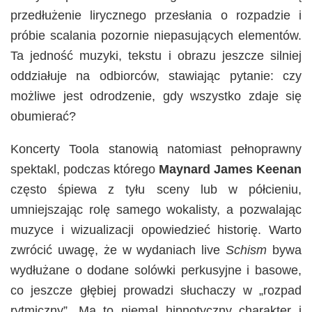
przedłużenie lirycznego przesłania o rozpadzie i
próbie scalania pozornie niepasujących elementów.
Ta jedność muzyki, tekstu i obrazu jeszcze silniej
oddziałuje na odbiorców, stawiając pytanie: czy
możliwe jest odrodzenie, gdy wszystko zdaje się
obumierać?
Koncerty Toola stanowią natomiast pełnoprawny
spektakl, podczas którego
Maynard James Keenan
często śpiewa z tyłu sceny lub w półcieniu,
umniejszając rolę samego wokalisty, a pozwalając
muzyce i wizualizacji opowiedzieć historię. Warto
zwrócić uwagę, że w wydaniach live
Schism
bywa
wydłużane o dodane solówki perkusyjne i basowe,
co jeszcze głębiej prowadzi słuchaczy w „rozpad
rytmiczny”. Ma to niemal hipnotyczny charakter i