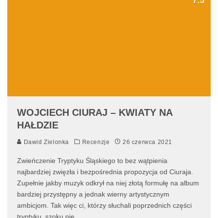
7.5
WOJCIECH CIURAJ – KWIATY NA
HAŁDZIE
Dawid Zielonka
Recenzje
26 czerwca 2021
Zwieńczenie Tryptyku Śląskiego to bez wątpienia
najbardziej zwięzła i bezpośrednia propozycja od Ciuraja.
Zupełnie jakby muzyk odkrył na niej złotą formułę na album
bardziej przystępny a jednak wierny artystycznym
ambicjom. Tak więc ci, którzy słuchali poprzednich części
tryptyku, szoku nie
...