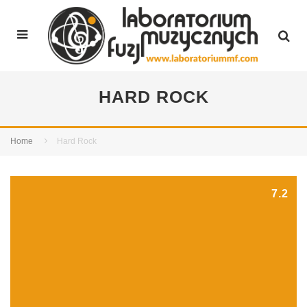
HARD ROCK
Home
Hard Rock
7.2