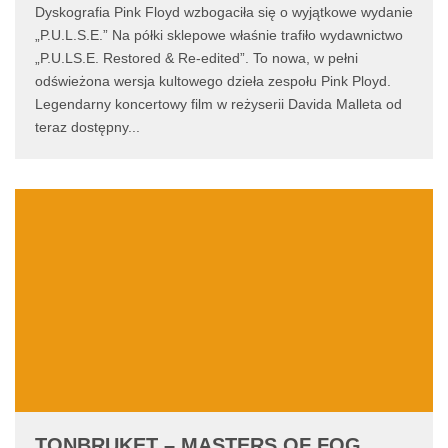
Dyskografia Pink Floyd wzbogaciła się o wyjątkowe wydanie
„P.U.L.S.E.” Na półki sklepowe właśnie trafiło wydawnictwo
„P.U.LS.E. Restored & Re-edited”. To nowa, w pełni
odświeżona wersja kultowego dzieła zespołu Pink Ployd.
Legendarny koncertowy film w reżyserii Davida Malleta od
teraz dostępny
...
TONBRUKET – MASTERS OF FOG