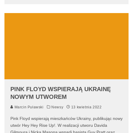
PINK FLOYD WSPIERAJĄ UKRAINĘ
NOWYM UTWOREM
Marcin Puławski
Newsy
13 kwietnia 2022
Pink Floyd wspierają mieszkańców Ukrainy, publikując nowy
utwór Hey Hey Rise Up!. W realizacji utworu Davida
Gilmoura i Nicka Masona wsparli basista Guy Pratt oraz