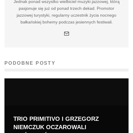
Jednak ponad wszystko wielbiciel muzyki jazzowej, którą
pasjonuje się już od ponad trzech dekad. Promotor
jazzowej turystyki, regularny uczestnik życia nocnego
bałkańskiej bohemy podczas jesiennych festiwali.
PODOBNE POSTY
TRIO PRIMITIVO I GRZEGORZ
NIEMCZUK OCZAROWALI