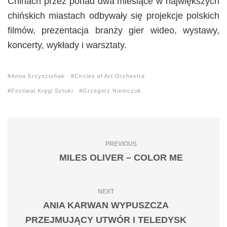
Chinach przez ponad dwa miesiące w największych
chińskich miastach odbywały się projekcje polskich
filmów, prezentacja branży gier wideo, wystawy,
koncerty, wykłady i warsztaty.
Anna Krzysztofiak
Circles of Art Orchestra
Festiwal Kręgi Sztuki
Grzegorz Niemczuk
PREVIOUS
MILES OLIVER – COLOR ME
NEXT
ANIA KARWAN WYPUSZCZA
PRZEJMUJĄCY UTWÓR I TELEDYSK