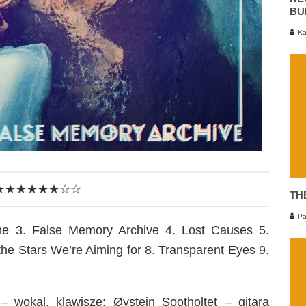
BU
Ka
★★★★★★☆☆
TH
Pa
ne 3. False Memory Archive 4. Lost Causes 5.
the Stars We’re Aiming for 8. Transparent Eyes 9.
wokal, klawisze; Øystein Sootholtet – gitara