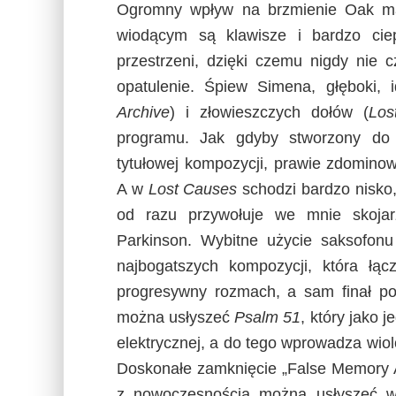
Ogromny wpływ na brzmienie Oak ma 
wiodącym są klawisze i bardzo cie
przestrzeni, dzięki czemu nigdy nie c
opatulenie. Śpiew Simena, głęboki, 
Archive
) i złowieszczych dołów (
Los
programu. Jak gdyby stworzony do h
tytułowej kompozycji, prawie zdominow
A w
Lost Causes
schodzi bardzo nisko, 
od razu przywołuje we mnie skoja
Parkinson. Wybitne użycie saksofonu 
najbogatszych kompozycji, która łąc
progresywny rozmach, a sam finał po
można usłyszeć
Psalm 51
, który jako 
elektrycznej, a do tego wprowadza wiol
Doskonałe zamknięcie „False Memory A
z nowoczesnością można usłyszeć