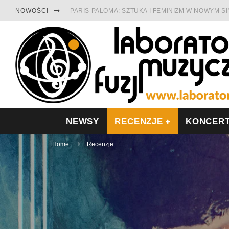
NOWOŚCI
PARIS PALOMA: SZTUKA I FEMINIZM W NOWYM S
TABULA RASA Z SINGLEM DIAMENTY. SAMOTNOŚ
CINNAMON GUM MIĘDZY SOULEM A PAMIĘCIĄ
FRANCUSKI PROG METAL WEDŁUG DUALISIS
LESZEK KUŁAKOWSKI NAGRAŁ JAZZFONIĘ O PO
NIEZNANY BOWIE Z 1965 ROKU. PREMIERA WE 
NEWSY
RECENZJE
KONCER
Home
Recenzje