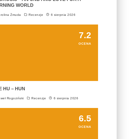
RNING WORLD
rolina Żmuda
Recenzje
6 sierpnia 2026
7.2
OCENA
E HU – HUN
weł Rogoziński
Recenzje
6 sierpnia 2026
6.5
OCENA