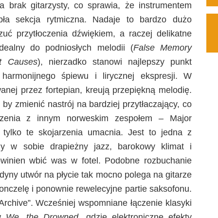
brak gitarzysty, co sprawia, że instrumentem
pła sekcja rytmiczna. Nadaje to bardzo dużo
zuć przytłoczenia dźwiękiem, a raczej delikatne
idealny do podniosłych melodii (
False Memory
t Causes
), nierzadko stanowi najlepszy punkt
armonijnego śpiewu i lirycznej ekspresji. W
anej przez fortepian, kreują przepiękną melodię.
by zmienić nastrój na bardziej przytłaczający, co
rzenia z innym norweskim zespołem – Major
tylko te skojarzenia umacnia. Jest to jedna z
zy w sobie drapieżny jazz, barokowy klimat i
winien wbić was w fotel. Podobne rozbuchanie
jedyny utwór na płycie tak mocno polega na gitarze
onczelę i ponownie rewelecyjne partie saksofonu.
rchive”. Wcześniej wspomniane łączenie klasyki
 w
We, the Drowned
, gdzie elektroniczne efekty