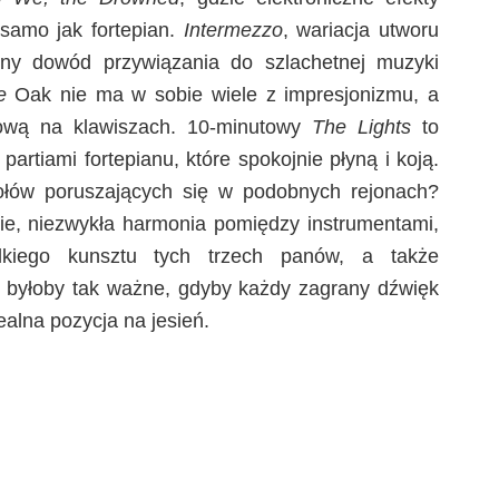
 samo jak fortepian.
Intermezzo
, wariacja utworu
ny dowód przywiązania do szlachetnej muzyki
e
Oak nie ma w sobie wiele z impresjonizmu, a
olową na klawiszach. 10-minutowy
The Lights
to
partiami fortepianu, które spokojnie płyną i koją.
ołów poruszających się w podobnych rejonach?
e, niezwykła harmonia pomiędzy instrumentami,
elkiego kunsztu tych trzech panów, a także
e byłoby tak ważne, gdyby każdy zagrany dźwięk
ealna pozycja na jesień.