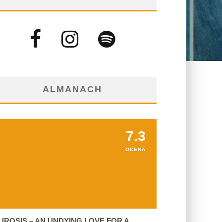
ALMANACH
7.3
OCENA
UROSIS – AN UNDYING LOVE FOR A