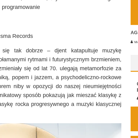
, programowanie
AG
isma Records
Mi
się tak dobrze – djent katapultuje muzykę
ołamanymi rytmami i futurystycznym brzmieniem,
zmieniały się od lat 70. ulegają metamorfozie za
niką, popem i jazzem, a psychodeliczno-rockowe
rem niby w opozycji do naszej nieumiejętności
unikatowy sposób pokazują jak mieszać klasykę z
lasykę rocka progresywnego a muzyki klasycznej