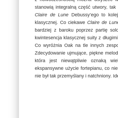
stanowią integralną część utwory, tak
Claire de Lune
Debussy’ego to kolej
klasycznej. Co ciekawe
Claire de Lun
bardziej z baroku poprzez partię s
kwintesencja klasycznej suity z długimi 
Co wyróżnia Oak na tle innych zesp
Zdecydowanie ujmujące, piękne melodi
która jest niewątpliwie oznaką wi
ekspansywne użycie fortepianu, co ni
nie był tak przemyślany i natchniony. Id