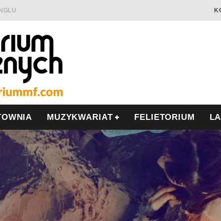
INGLU
K
Ć I OPÓR
LSCE
WRZEŚNIU
TOWNIA
MUZYKWARIAT
FELIETORIUM
L