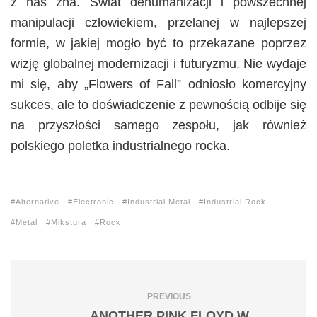
z nas zna. Świat dehumanizacji i powszechnej
manipulacji człowiekiem, przelanej w najlepszej
formie, w jakiej mogło być to przekazane poprzez
wizję globalnej modernizacji i futuryzmu. Nie wydaje
mi się, aby „Flowers of Fall” odniosło komercyjny
sukces, ale to doświadczenie z pewnością odbije się
na przyszłości samego zespołu, jak również
polskiego poletka industrialnego rocka.
Alternative
Electronic
Industrial Metal
Industrial Rock
Metal
Mikstura
Rock
PREVIOUS
ANOTHER PINK FLOYD W