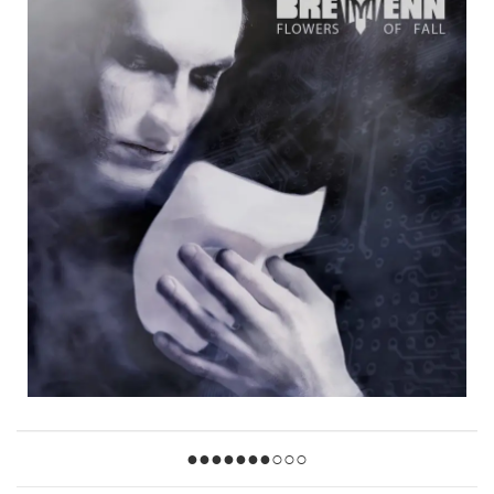
●●●●●●●○○○