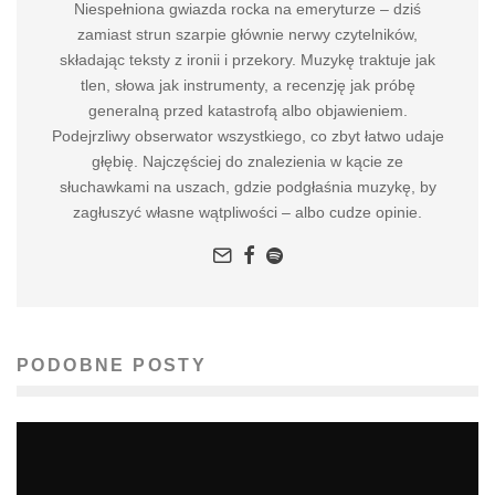
Niespełniona gwiazda rocka na emeryturze – dziś
zamiast strun szarpie głównie nerwy czytelników,
składając teksty z ironii i przekory. Muzykę traktuje jak
tlen, słowa jak instrumenty, a recenzję jak próbę
generalną przed katastrofą albo objawieniem.
Podejrzliwy obserwator wszystkiego, co zbyt łatwo udaje
głębię. Najczęściej do znalezienia w kącie ze
słuchawkami na uszach, gdzie podgłaśnia muzykę, by
zagłuszyć własne wątpliwości – albo cudze opinie.
PODOBNE POSTY