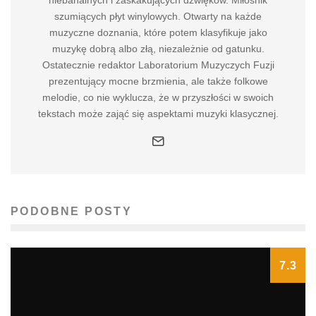
niebanalnych i zaskakujących dźwięków. Miłośnik
szumiących płyt winylowych. Otwarty na każde
muzyczne doznania, które potem klasyfikuje jako
muzykę dobrą albo złą, niezależnie od gatunku.
Ostatecznie redaktor Laboratorium Muzyczych Fuzji
prezentujący mocne brzmienia, ale także folkowe
melodie, co nie wyklucza, że w przyszłości w swoich
tekstach może zająć się aspektami muzyki klasycznej.
PODOBNE POSTY
7.3