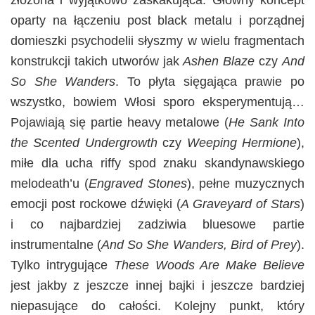
złożona i wyjątkowo zaskakująca. Główny koncept
oparty na łączeniu post black metalu i porządnej
domieszki psychodelii słyszmy w wielu fragmentach
konstrukcji takich utworów jak
Ashen Blaze
czy
And
So She Wanders
. To płyta sięgająca prawie po
wszystko, bowiem Włosi sporo eksperymentują…
Pojawiają się partie heavy metalowe (
He Sank Into
the Scented Undergrowth
czy
Weeping Hermione
),
miłe dla ucha riffy spod znaku skandynawskiego
melodeath’u (
Engraved Stones
), pełne muzycznych
emocji post rockowe dźwięki (
A Graveyard of Stars
)
i co najbardziej zadziwia bluesowe partie
instrumentalne (
And So She Wanders, Bird of Prey
).
Tylko intrygujące
These Woods Are Make Believe
jest jakby z jeszcze innej bajki i jeszcze bardziej
niepasujące do całości. Kolejny punkt, który