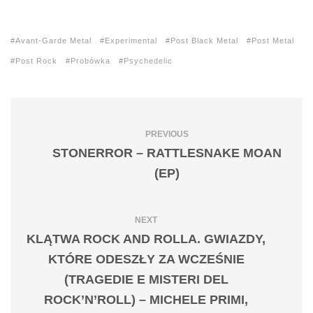
Avant-Garde Metal
Experimental
Post Black Metal
Post Metal
Post Rock
Probówka
Psychedelic
PREVIOUS
STONERROR – RATTLESNAKE MOAN
(EP)
NEXT
KLĄTWA ROCK AND ROLLA. GWIAZDY,
KTÓRE ODESZŁY ZA WCZEŚNIE
(TRAGEDIE E MISTERI DEL
ROCK’N’ROLL) – MICHELE PRIMI,