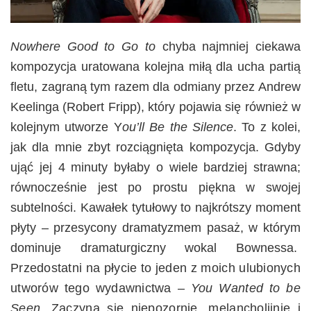
Nowhere Good to Go to
chyba najmniej ciekawa
kompozycja uratowana kolejna miłą dla ucha partią
fletu, zagraną tym razem dla odmiany przez Andrew
Keelinga (Robert Fripp), który pojawia się również w
kolejnym utworze Y
ou’ll Be the Silence
. To z kolei,
jak dla mnie zbyt rozciągnięta kompozycja. Gdyby
ująć jej 4 minuty byłaby o wiele bardziej strawna;
równocześnie jest po prostu piękna w swojej
subtelności. Kawałek tytułowy to najkrótszy moment
płyty – przesycony dramatyzmem pasaż, w którym
dominuje dramaturgiczny wokal Bownessa.
Przedostatni na płycie to jeden z moich ulubionych
utworów tego wydawnictwa –
You Wanted to be
Seen
. Zaczyna się niepozornie, melancholijnie i