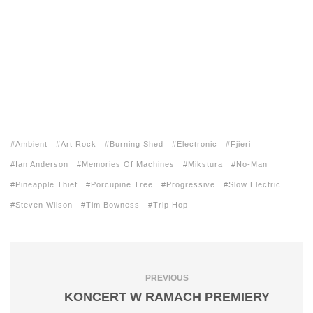
Ambient
Art Rock
Burning Shed
Electronic
Fjieri
Ian Anderson
Memories Of Machines
Mikstura
No-Man
Pineapple Thief
Porcupine Tree
Progressive
Slow Electric
Steven Wilson
Tim Bowness
Trip Hop
PREVIOUS
KONCERT W RAMACH PREMIERY