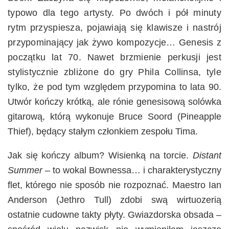
typowo dla tego artysty. Po dwóch i pół minuty
rytm przyspiesza, pojawiają się klawisze i nastrój
przypominający jak żywo kompozycje… Genesis z
początku lat 70. Nawet brzmienie perkusji jest
stylistycznie zbliżone do gry Phila Collinsa, tyle
tylko, że
pod tym względem przypomina to lata 90.
Utwór kończy krótką, ale rónie genesisową solówka
gitarową, którą wykonuje Bruce Soord (Pineapple
Thief), będący stałym członkiem zespołu Tima.
Jak się kończy album? Wisienką na torcie.
Distant
Summer
– to wokal Bownessa… i charakterystyczny
flet, którego nie sposób nie rozpoznać. Maestro Ian
Anderson (Jethro Tull) zdobi swą wirtuozerią
ostatnie cudowne takty płyty. Gwiazdorska obsada –