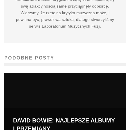
swą atrakcyjnością same przyciągnęły odbiorcę.
Wierzymy, że rzetelna krytyka muzyczna może, i
powinna być, prawdziwą sztuką, dlatego stworzyliśmy
serwis Laboratorium Muzycznych Fuzji.
PODOBNE POSTY
DAVID BOWIE: NAJLEPSZE ALBUMY
I PRZEMIANY