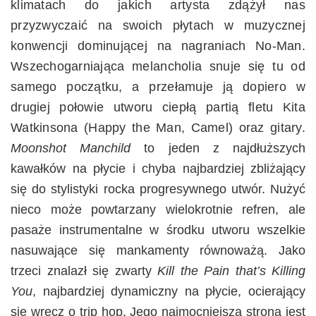
klimatach do jakich artysta zdążył nas
przyzwyczaić na swoich płytach w muzycznej
konwencji dominującej na nagraniach No-Man.
Wszechogarniająca melancholia snuje się tu od
samego początku, a przełamuje ją dopiero w
drugiej połowie utworu ciepłą partią fletu Kita
Watkinsona (Happy the Man, Camel) oraz gitary.
Moonshot Manchild
to jeden z najdłuższych
kawałków na płycie i chyba najbardziej zbliżający
się do stylistyki rocka progresywnego utwór. Nużyć
nieco może powtarzany wielokrotnie refren, ale
pasaże instrumentalne w środku utworu wszelkie
nasuwające się mankamenty równoważą. Jako
trzeci znalazł się zwarty
Kill the Pain that’s Killing
You
, najbardziej dynamiczny na płycie, ocierający
się wręcz o trip hop. Jego najmocniejszą stroną jest