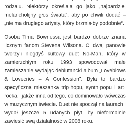
rodzaju.
Niektórzy określają go jako „najbardziej
melancholijny głos świata”, aby po chwili dodać –
„n
ie ma drugiego artysty, który brzmiałby podobnie”.
Osoba
Tima Bownessa jest bardzo dobrze znana
licznym fanom Stevena Wilsona. Ci dwaj panowie
tworzyli
niegdy
ś
kultowy
duet
No-Man, który w
zamierzchłym roku 1993 spowodował małe
zamieszanie wydając debiutancki album
„Loveblows
& Lovecries – A Confession”. Była to bardzo
specyficzna
mieszanka trip-hopu, synth-popu i art-
rocka,
jakże inna od tego, co dominowało wówczas
w muzycznym świecie. Duet nie spoczął na laurach i
wydał jeszcze 5 udanych płyt, by nieformalnie
zawiesić swą działalność w 2008 roku.