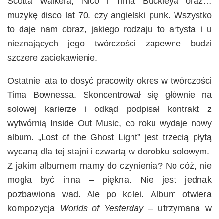
Scotta Walkera, Nico i Tima Buckleya oraz…
muzykę disco lat 70. czy angielski punk. Wszystko
to daje nam obraz, jakiego rodzaju to artysta i u
nieznających jego twórczości zapewne budzi
szczere zaciekawienie.
Ostatnie lata to dosyć pracowity okres w twórczości
Tima Bownessa. Skoncentrował się głównie na
solowej karierze i odkąd podpisał kontrakt z
wytwórnią Inside Out Music, co roku wydaje nowy
album. „Lost of the Ghost Light” jest trzecią płytą
wydaną dla tej stajni i czwartą w dorobku solowym.
Z jakim albumem mamy do czynienia? No cóż, nie
mogła być inna – piękna. Nie jest jednak
pozbawiona wad. Ale po kolei.
Album otwiera
kompozycja
Worlds of Yesterday
– utrzymana w