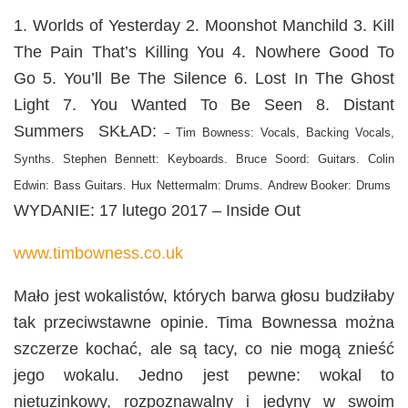
1. Worlds of Yesterday 2. Moonshot Manchild 3. Kill
The Pain That’s Killing You 4. Nowhere Good To
Go 5. You’ll Be The Silence 6. Lost In The Ghost
Light 7. You Wanted To Be Seen 8. Distant
Summers SKŁAD:
–
Tim Bowness: Vocals, Backing Vocals,
Synths.
Stephen Bennett: Keyboards.
Bruce Soord: Guitars.
Colin
Edwin: Bass Guitars.
Hux Nettermalm: Drums.
Andrew Booker: Drums
WYDANIE: 17 lutego 2017 – Inside Out
www.timbowness.co.uk
Mało jest wokalistów, których barwa głosu budziłaby
tak przeciwstawne opinie. Tima Bownessa można
szczerze kochać, ale są tacy, co nie mogą znieść
jego wokalu. Jedno jest pewne: wokal to
nietuzinkowy, rozpoznawalny i jedyny w swoim