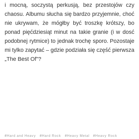
i mocną, soczystą perkusją, bez przestojów czy
chaosu. Albumu słucha się bardzo przyjemnie, choć
nie ukrywam, że mógłby być troszkę krótszy, bo
ponad pięćdziesiąt minut na takie granie (i w dosć
podobnej rytmice) to jednak trochę sporo. Pozostaje
mi tylko zapytać – gdzie podziała się część pierwsza
„The Best Of”?
Hard and Heavy
Hard Rock
Heavy Metal
Heavy Rock