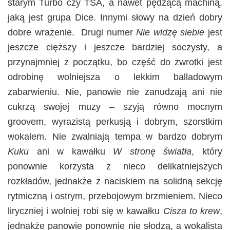
starym Turbo czy TSA, a nawet pędzącą machiną,
jaką jest grupa Dice. Innymi słowy na dzień dobry
dobre wrażenie. Drugi numer
Nie widzę siebie
jest
jeszcze cięższy i jeszcze bardziej soczysty, a
przynajmniej z początku, bo część do zwrotki jest
odrobinę wolniejsza o lekkim balladowym
zabarwieniu. Nie, panowie nie zanudzają ani nie
cukrzą swojej muzy – szyją równo mocnym
groovem, wyrazistą perkusją i dobrym, szorstkim
wokalem. Nie zwalniają tempa w bardzo dobrym
Kuku
ani w kawałku
W stronę światła
, który
ponownie korzysta z nieco delikatniejszych
rozkładów, jednakże z naciskiem na solidną sekcję
rytmiczną i ostrym, przebojowym brzmieniem. Nieco
liryczniej i wolniej robi się w kawałku
Cisza to krew
,
jednakże panowie ponownie nie słodzą, a wokalista