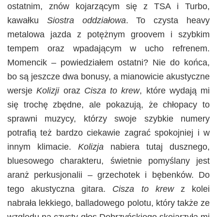
ostatnim, znów kojarzącym się z TSA i Turbo,
kawałku
Siostra oddziałowa
. To czysta heavy
metalowa jazda z potężnym groovem i szybkim
tempem oraz wpadającym w ucho refrenem.
Momencik – powiedziałem ostatni? Nie do końca,
bo są jeszcze dwa bonusy, a mianowicie akustyczne
wersje
Kolizji
oraz
Cisza to krew
, które wydają mi
się trochę zbędne, ale pokazują, że chłopacy to
sprawni muzycy, którzy swoje szybkie numery
potrafią też bardzo ciekawie zagrać spokojniej i w
innym klimacie.
Kolizja
nabiera tutaj dusznego,
bluesowego charakteru, świetnie pomyślany jest
aranż perkusjonalii – grzechotek i bębenków. Do
tego akustyczna gitara.
Cisza to krew
z kolei
nabrała lekkiego, balladowego polotu, który także ze