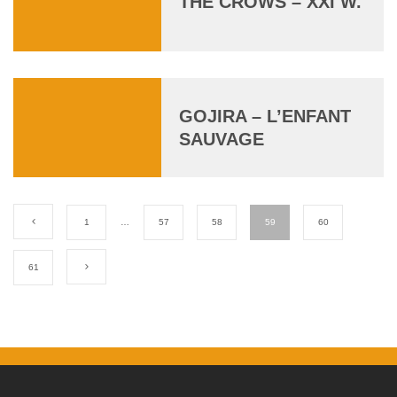
THE CROWS – XXI W.
GOJIRA – L’ENFANT
SAUVAGE
1
…
57
58
59
60
61