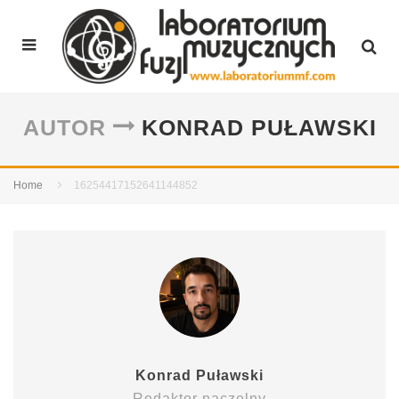
AUTOR
KONRAD PUŁAWSKI
Home
16254417152641144852
Konrad Puławski
Redaktor naczelny